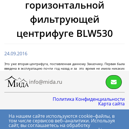
горизонтальной
Циркуляционные
термостаты
фильтрующей
центрифуге BLW530
Криостаты
Чиллеры
Термостаты нагрев охлаждение
24.09.2016
Нагревающие термостаты
Это уже вторая центрифуга, поставленная данному Заказчику. Первая была
Криогенные машины
Промышленные чиллеры
Промышленные термостаты нагрев
Промышленные нагревающие термостаты
Система термостатирования группы
Лабораторные криостаты
Лабораторные чиллеры
Лабораторные термостаты нагрев охлаждение
введена в эксплуатацию почти год назад и за это время не имела никаких
Далее
нареканий.
охлаждение
химических реакторов
info@mida.ru
Фильтрующие
Политика Конфиденциальности
промышленные
Карта сайта
центрифуги
На нашем сайте используются cookie–файлы, в
8 800 600-06-01
том числе сервисов веб–аналитики. Используя
сайт, вы соглашаетесь на обработку
+7 (495) 145-06-01
Центрифуга на платформе с верхней