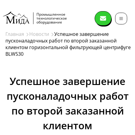
Промышленное
технологическое
оборудование
Главная
Новости
Успешное завершение
пусконаладочных работ по второй заказанной
Сушильное
клиентом горизонтальной фильтрующей центрифуге
оборудование
BLW530
Распылительные сушилки
Успешное завершение
Спин флеш сушилки (spin flash dryer)
Дисковые сушилки
пусконаладочных работ
Сушилки нутч-фильтры
по второй заказанной
Лопастные вакуумные сушилки
Ленточные вакуумные сушилки
Вакуумный сушильный шкаф
Лиофильные сушилки
Конические вакуумные сушилки миксеры
Сушки в кипящем слое
Сушки в виброкипящем слое
Сушилки барабанного типа
Печи
Далее
клиентом