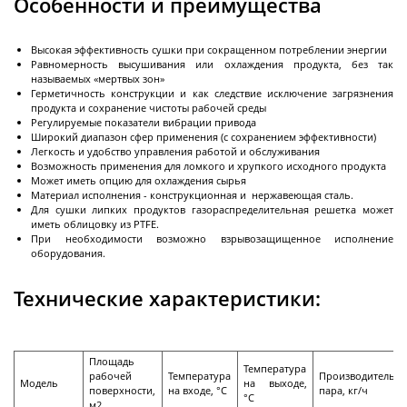
Особенности и преимущества
Декантерные центрифуги во
взрывозащищенном исполнении
Трикантерные центрифуги для разделения
Высокая эффективность сушки при сокращенном потреблении энергии
Равномерность высушивания или охлаждения продукта, без так
трех-фазных смесей
называемых «мертвых зон»
Герметичность конструкции и как следствие исключение загрязнения
Малые декантеры
продукта и сохранение чистоты рабочей среды
Регулируемые показатели вибрации привода
Широкий диапазон сфер применения (с сохранением эффективности)
Легкость и удобство управления работой и обслуживания
Возможность применения для ломкого и хрупкого исходного продукта
Может иметь опцию для охлаждения сырья
Ректификационное
Материал исполнения - конструкционная и нержавеющая сталь.
оборудование
Для сушки липких продуктов газораспределительная решетка может
иметь облицовку из PTFE.
При необходимости возможно взрывозащищенное исполнение
оборудования.
Ректификационные колонны периодического
действия
Технические характеристики:
Ректификационные колонны непрерывного
действия
Площадь
Лабораторные ректификационные колонны
Температура
рабочей
Температура
Производительно
Модель
на выходе,
поверхности,
на входе, °С
пара, кг/ч
°С
м
2