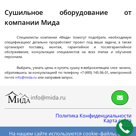
Реакторы эмалированные разъемные объемом
Сушильное оборудование от
до 10 м3
компании Мида
Реакторы эмалированные разъемные объемом
10-25 м3
Специалисты компании «Мида» помогут подобрать необходимую
Реакторы эмалированные в
Далее
спецификацию/ детально проработают проект под ваши задачи, а также
фармацевтическом исполнении
организуют поставку, монтаж, гарантийное и послегарантийное
обслуживание, консультации специалистов на всех этапах и обучение
персонала.
Выбрать, узнать цены и купить сушку в виброкипящем слое можно,
обратившись за консультацией по телефону +7 (495) 145-06-01, электронной
Фильтры
почте
info@mida.ru
или направив запрос.
info@mida.ru
Стальные лабораторные нутч-фильтры серии
NFS
Стальные промышленные нутч-фильтры серии
Политика Конфиденциальности
Карта сайта
NFS
Нутч-фильтры серии FD
На нашем сайте используются cookie–файлы, в
8 800 600-06-01