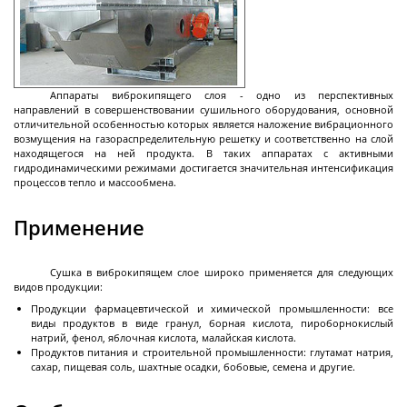
разгрузкой
Центрифуги с верхней разгрузкой и прямым
приводом
Центрифуги с верхней разгрузкой и откидным
Аппараты виброкипящего слоя - одно из перспективных
корпусом
направлений в совершенствовании сушильного оборудования, основной
отличительной особенностью которых является наложение вибрационного
Центрифуги с нижней выгрузкой и ножевым
возмущения на газораспределительную решетку и соответственно на слой
съёмом осадка автомат
находящегося на ней продукта. В таких аппаратах с активными
гидродинамическими режимами достигается значительная интенсификация
Центрифуги с нижней выгрузкой и ножевым
Центрифуги с нижней выгрузкой, ножевым
Центрифуги горизонтальные консольного типа
Центрифуги горизонтальные с ножевым
Центрифуги горизонтальные с ножевым
Центрифуги горизонтальные во
Центрифуги горизонтальные с пульсирующей
Трубчатые центрифуги
процессов тепло и массообмена.
Далее
съёмом осадка полуавтомат
съёмом осадка и натяжным мешком
съёмом осадка
съёмом осадка и сифоном
взрывобезопасном исполнении
выгрузкой осадка
Применение
Сушка в виброкипящем слое широко применяется для следующих
Декантеры
видов продукции:
Продукции фармацевтической и химической промышленности: все
виды продуктов в виде гранул, борная кислота, пироборнокислый
натрий, фенол, яблочная кислота, малайская кислота.
Продуктов питания и строительной промышленности: глутамат натрия,
Декантерная центрифуга для осаждения
сахар, пищевая соль, шахтные осадки, бобовые, семена и другие.
твёрдых частиц