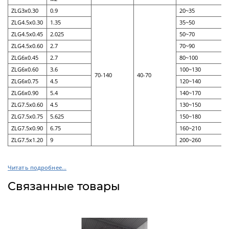
ZLG3x0.30
0.9
20~35
ZLG4.5x0.30
1.35
35~50
Реакторы
ZLG4.5x0.45
2.025
50~70
нержавеющие
ZLG4.5x0.60
2.7
70~90
ZLG6x0.45
2.7
80~100
ZLG6x0.60
3.6
100~130
Стальные химические реакторы
70-140
40-70
ZLG6x0.75
4.5
120~140
Автоклавы высокого давления
ZLG6x0.90
5.4
140~170
ZLG7.5x0.60
4.5
130~150
Стальные смесители
ZLG7.5x0.75
5.625
150~180
Вакуумно-компрессионный химический
ZLG7.5x0.90
6.75
160~210
реактор
ZLG7.5x1.20
9
200~260
Высокотемпературный реактор с модулем
Смесители с магнитным приводом
Реакторы высокого давления
Далее
ректификации
Читать подробнее...
Связанные товары
Реакторы
стеклянные