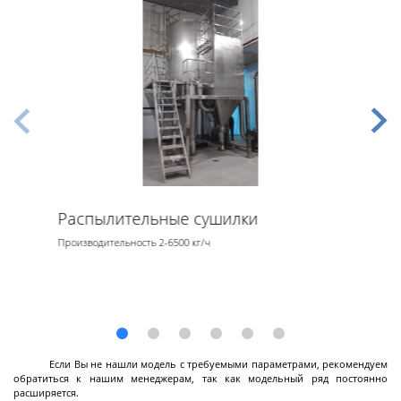
Лабораторные стеклянные реакторы с
рубашкой
Пилотные стеклянные реакторы с рубашкой
Стеклянные реакторы с нагревательной
ванной
Стеклянные сепараторы
Системы PH - контроля (PH-метры)
Далее
Распылительные сушилки
Производительность 2-6500 кг/ч
Реакторы
эмалированные
Если Вы не нашли модель с требуемыми параметрами, рекомендуем
Эмалированные ёмкости
обратиться к нашим менеджерам, так как модельный ряд постоянно
Реакторы эмалированные цельносварные
расширяется.