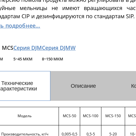
Струйные
уйные мельницы не имеют вращающихся часте
Грануляторы
мельницы
ндартам CIP и дезинфицируются по стандартам SIP.
ь подробнее...
очные грануляторы-
Струйные мельницы 
ллизаторы
псевдоожиженным слое
я MCS
Серия DJM
Серия DJMW
Спирально-струйные
Паровые струйные м
КМ
5~45 МКМ
8~150 МКМ
Вихревые мельницы
Воздушные центробе
Далее
классификаторы - сорт
Технические
Описание
К
характеристики
Модель
MCS-50
MCS-100
MCS-150
MCS
Производительность, кг/ч
0,005-0,5
0,5-5
5-20
10-