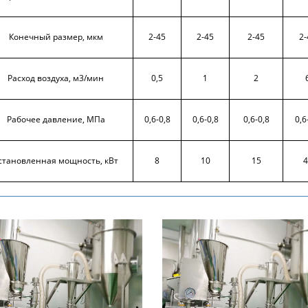
Конечный размер, мкм
2-45
2-45
2-45
2-
Расход воздуха, м
3
/мин
0,5
1
2
Рабочее давление, МПа
0,6-0,8
0,6-0,8
0,6-0,8
0,6
становленная мощность, кВт
8
10
15
4