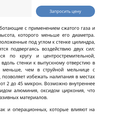
я (PH-
Реакторы эмалированные в
Далее
фармацевтическом исполнении
Запросить цену
аботающие с применением сжатого газа и
ры
Концентраторы
высота, которого меньше его диаметра.
положенные под углом к стенке цилиндра,
тся подвергаясь воздействию двух сил:
ической
Концентраторы сферические
ся по кругу и центростремительной,
Концентраторы
 вдоль стенки к выпускному отверстию в
ские
цилиндрические
 меньше, чем в струйной мельнице с
еские
 позволяет избежать налипания в местах
от 2 до 45 микрон. Возможно внутреннее
нтраторы
сидом алюминия, оксидом циркония, что
вуковые
дной
азивных материалов.
так и операционных, которые влияют на