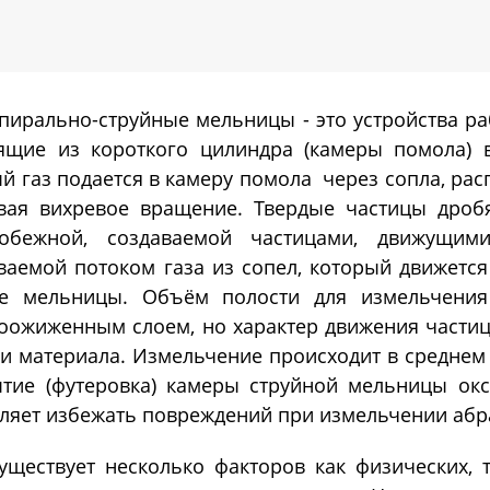
Системы PH - контрол
Далее
метры)
пирально-струйные мельницы - это устройства р
Ферментеры
Экстракто
ящие из короткого цилиндра (камеры помола) 
й газ подается в камеру помола через сопла, рас
вая вихревое вращение. Твердые частицы дробя
ментеры (биореакторы)
Установки сверхкрит
робежной, создаваемой частицами, движущими
ленные из нержавеющей
флюидной экстракции
ваемой потоком газа из сопел, который движется
Экстракторы статиче
ре мельницы. Объём полости для измельчения
Экстракторы динамич
оожиженным слоем, но характер движения частиц
и материала. Измельчение происходит в среднем 
Экстракторы - конце
тие (футеровка) камеры струйной мельницы ок
Экстракторы ультраз
Автоматические CO2
Пилотные установки
Далее
экстракторы
сверхкритической флюи
ляет избежать повреждений при измельчении абр
экстракции
уществует несколько факторов как физических, 