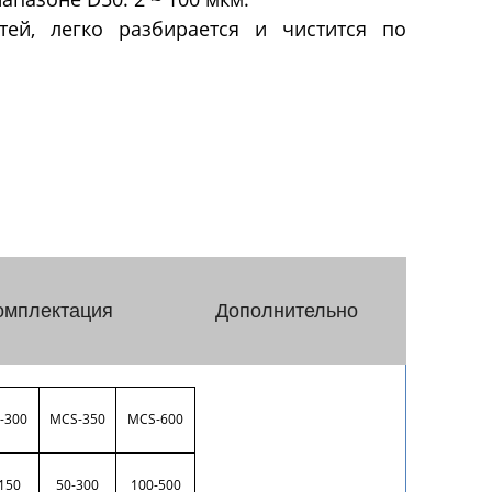
Исследование
й, легко разбирается и чистится по
поверхностных
свойств
с
Приборы измерения краевого
м
угла смачивания
 мельницы
Тензиометры
ельницы
жные
ировщики
омплектация
Дополнительно
-300
MCS-350
MCS-600
150
50-300
100-500