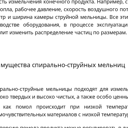
сть измельчения конечного продукта. Например, с
сопла, рабочее давление, скорость воздушного по
Морозильные
Испытател
тр и ширина камеры струйной мельницы. Все эти
камеры
камеры
водстве оборудования, в процессе эксплуатац
лит изменить распределение частиц по размерам.
озильные шкафы
Испытательные камер
шленные
холод
мущества спирально-струйных мельниц
рально-струйные мельницы подходят для измел
око твердых и высоко чистых, а также особо ценны
 как помол происходит при низкой температ
мочувствительных материалов с низкой температу
персию помола продукта можно регулировать в диа