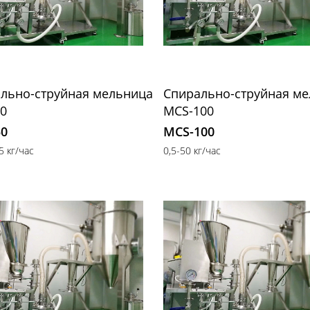
льно-струйная мельница
Спирально-струйная м
0
MCS-100
50
MCS-100
5 кг/час
0,5-50 кг/час