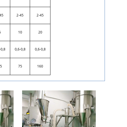
45
2-45
2-45
6
10
20
-0,8
0,6-0,8
0,6-0,8
5
75
160