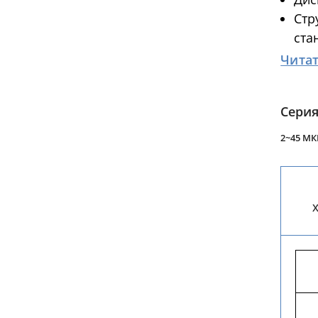
Системы очистки
Стр
газов
ста
Читат
Волокнистые туманоуловители
Лент
криста
Сери
2~45 М