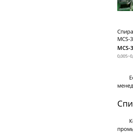
Спира
MCS-3
MCS-
0,005~0,
Е
менед
Спи
К
пром