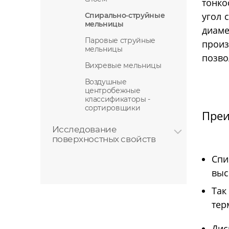
тонко
регулировкой объема
выгрузкой осадка
угол 
Спирально-струйные
Перистальтические
мельницы
Трубчатые
насосы
Роторные
диаме
центрифуги
промышленные
испарители
Паровые струйные
произ
мельницы
Взрывозащищенные
позво
перистальтические
Вихревые мельницы
насосы
Лабораторные роторные
Мор
Воздушные
Система
испарители
промы
центробежные
перистальтических
классификаторы -
Промышленные роторные
насосов для
сортировщики
наполнения
Преи
испарители
Головки
Исследование
перистальтических
поверхностных свойств
насосов
Приборы измерения
краевого угла
Спи
смачивания
выс
Тензиометры
Так
тер
Дис