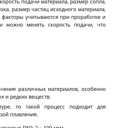
корость подачи материала, размер сопла,
тока, размер частиц исходного материала,
ьные
Перистальтические
 факторы учитываются при проработке и
насосы
ии можно менять скорость подачи, что
ы тепло-
Перистальтические насосы с
регулировкой скорости
Перистальтические насосы с
регулировкой потока
Перистальтические насосы с
регулировкой объема
Перистальтические насосы
ьчения различных материалов, особенно
промышленные
х и редких веществ.
Взрывозащищенные
Система перистальтических
Головки перистальтических
Далее
уре, то такой процесс подходит для
перистальтические насосы
насосов для наполнения
насосов
рой плавления.
пазоне D50: 2 ~ 100 мкм.