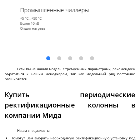
Перистальтические насосы промышленные
Промышленные чиллеры
Взрывозащищенные перистальтические
Система перистальтических насосов для
Головки перистальтических насосов
Далее
насосы
наполнения
+5 °С...+50 °С
Более 10 кВт
Опция нагрева
Системы очистки
газов
Если Вы не нашли модель с требуемыми параметрами, рекомендуем
Волокнистые туманоуловители
обратиться к нашим менеджерам, так как модельный ряд постоянно
расширяется.
Купить периодические
ректификационные колонны в
Грануляторы
компании Мида
Наши специалисты:
Ленточные грануляторы-кристаллизаторы
Помогут Вам выбрать необходимую ректификационную установку под