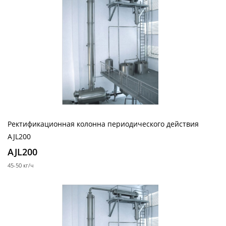
Лабораторные стеклянные реакторы с
рубашкой
Пилотные стеклянные реакторы с рубашкой
Стеклянные реакторы с нагревательной
ванной
Стеклянные сепараторы
Системы PH - контроля (PH-метры)
Далее
Ректификационная колонна периодического действия
AJL200
AJL200
Реакторы
45-50 кг/ч
эмалированные
Эмалированные ёмкости
Реакторы эмалированные цельносварные