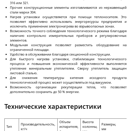
Декантерные центрифуги во
316 или 321.
взрывозащищенном исполнении
Прочие конструкционные элементы изготавливаются из нержавеющей
стали марки 304.
Трикантерные центрифуги для разделения
Нагрев установки осуществляется при помощи теплоносителя. Это
трех-фазных смесей
позволяет эффективно использовать энергоресурсы предприятия и
исключить применение электронагрева во взрывоопасных зонах.
Малые декантеры
Возможность точного соблюдения технологического режима благодаря
наличию контрольно измерительных приборов и регулировочных
элементов.
Модульная конструкция позволяет разместить оборудование на
ограниченной площади.
Удобство в обслуживании благодаря секционной конструкции.
Для быстрого нагрева установки, стабилизации технологического
Ректификационное
процесса и повышения экономической эффективности выполняется
оборудование
утепление минеральным утеплителем. Сверху утеплитель защищен
листовой сталью.
Для снижения температуры кипения исходного продукта
технологический процесс может осуществляться под вакуумом.
Ректификационные колонны периодического
Возможность организации рекуперации тепла, что позволяет
дополнительно сохранить до 50 % энергии.
действия
Ректификационные колонны непрерывного
Технические характеристики
действия
Лабораторные ректификационные колонны
Объем
Высота
Производительность,
Размеры,
Тип
испарителя,
колонны,
кг/ч
мм