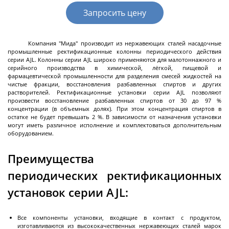
разгрузкой
Запросить цену
Центрифуги с верхней разгрузкой и прямым
приводом
Компания "Мида" производит из нержавеющих сталей насадочные
Центрифуги с верхней разгрузкой и откидным
промышленные ректификационные колонны периодического действия
корпусом
серии AJL. Колонны серии AJL широко применяются для малотоннажного и
серийного производства в химической, лёгкой, пищевой и
Центрифуги с нижней выгрузкой и ножевым
фармацевтической промышленности для разделения смесей жидкостей на
чистые фракции, восстановления разбавленных спиртов и других
съёмом осадка автомат
растворителей. Ректификационные установки серии AJL позволяют
Центрифуги с нижней выгрузкой и ножевым
Центрифуги с нижней выгрузкой, ножевым
Центрифуги горизонтальные консольного типа
Центрифуги горизонтальные с ножевым
Центрифуги горизонтальные с ножевым
Центрифуги горизонтальные во
Центрифуги горизонтальные с пульсирующей
Трубчатые центрифуги
произвести восстановление разбавленных спиртов от 30 до 97 %
Далее
концентрации (в объемных долях). При этом концентрация спиртов в
съёмом осадка полуавтомат
съёмом осадка и натяжным мешком
съёмом осадка
съёмом осадка и сифоном
взрывобезопасном исполнении
выгрузкой осадка
остатке не будет превышать 2 %. В зависимости от назначения установки
могут иметь различное исполнение и комплектоваться дополнительным
оборудованием.
Преимущества
Декантеры
периодических ректификационных
установок серии AJL:
Декантерная центрифуга для осаждения
твёрдых частиц
Все компоненты установки, входящие в контакт с продуктом,
изготавливаются из высококачественных нержавеющих сталей марок