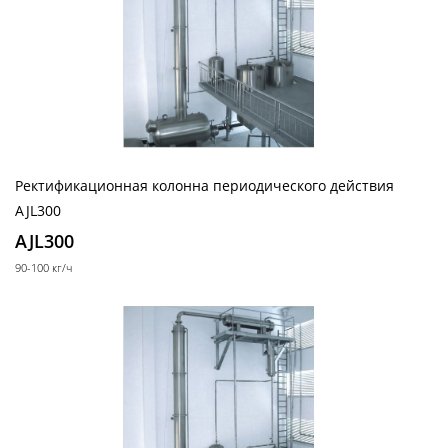
Реакторы эмалированные разъемные объемом
до 10 м3
Реакторы эмалированные разъемные объемом
10-25 м3
Реакторы эмалированные в
Далее
фармацевтическом исполнении
Ректификационная колонна периодического действия
AJL300
AJL300
Фильтры
90-100 кг/ч
Стальные лабораторные нутч-фильтры серии
NFS
Стальные промышленные нутч-фильтры серии
NFS
Нутч-фильтры серии FD