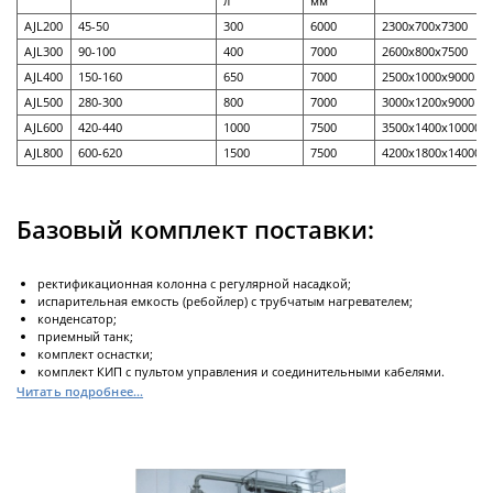
л
мм
AJL200
45-50
300
6000
2300х700х7300
AJL300
90-100
400
7000
2600х800х7500
Реакторы
AJL400
150-160
650
7000
2500х1000х9000
нержавеющие
AJL500
280-300
800
7000
3000х1200х9000
AJL600
420-440
1000
7500
3500х1400х10000
AJL800
600-620
1500
7500
4200х1800х14000
Стальные химические реакторы
Автоклавы высокого давления
Базовый комплект поставки:
Стальные смесители
Вакуумно-компрессионный химический
ректификационная колонна c регулярной насадкой;
реактор
испарительная емкость (ребойлер) с трубчатым нагревателем;
Высокотемпературный реактор с модулем
Смесители с магнитным приводом
Реакторы высокого давления
конденсатор;
Далее
приемный танк;
ректификации
комплект оснастки;
комплект КИП с пультом управления и соединительными кабелями.
Читать подробнее...
Реакторы
стеклянные