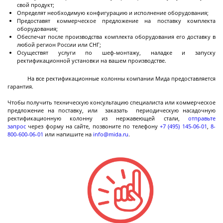
свой продукт;
Определят необходимую конфигурацию и исполнение оборудования;
Предоставят коммерческое предложение на поставку комплекта
оборудования;
Струйные
Обеспечат после производства комплекта оборудования его доставку в
любой регион России или СНГ;
мельницы
Осуществят услуги по шеф-монтажу, наладке и запуску
ректификационной установки на вашем производстве.
На все ректификационные колонны компании Мида предоставляется
Струйные мельницы с псевдоожиженным
гарантия.
слоем
Чтобы получить техническую консультацию специалиста или коммерческое
Спирально-струйные мельницы
предложение на поставку, или заказать периодическую насадочную
ректификационную колонну из нержавеющей стали,
отправьте
Паровые струйные мельницы
запрос
через форму на сайте, позвоните по телефону
+
7
(
4
9
5
)
1
4
5
-
0
6
-
0
1
,
8
-
8
0
0
-
6
0
0
-
0
6
-
0
1
или напишите на
info@mida.ru
.
Вихревые мельницы
Воздушные центробежные классификаторы -
Далее
сортировщики
Исследование
поверхностных