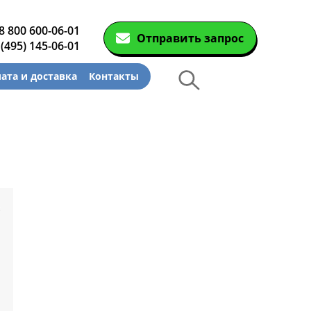
8 800 600-06-01
Отправить запрос
 (495) 145-06-01
ата и доставка
Контакты
щие
нные
Декантеры
и
орме с
Декантерная центрифуга для
осаждения твёрдых частиц
й
Декантерные центрифуги во
риводом
взрывозащищенном исполнении
й
Трикантерные центрифуги для
корпусом
разделения трех-фазных смесей
й
Малые декантеры