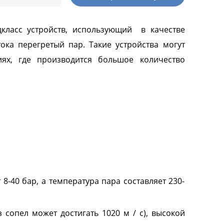
я (PH-
Реакторы эмалированные в
Далее
фармацевтическом исполнении
класс устройств,
использующий в качестве
ка перегретый пар. Такие устройства могут
иях, где производится большое количество
ры
Концентраторы
ической
Концентраторы сферические
Концентраторы
ские
цилиндрические
еские
нтраторы
вуковые
-40 бар, а температура пара составляет 230-
дной
 сопел может достигать 1020 м / с), высокой