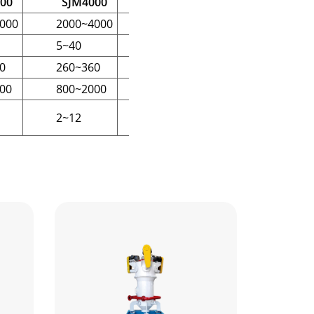
00
SJM4000
SJM6000
SJM10000
000
2000~4000
3000~6000
6000~10000
5~40
5~40
5~40
0
260~360
260~360
260~360
00
800~2000
1200~3000
2000~5000
2~12
2~14
2~14