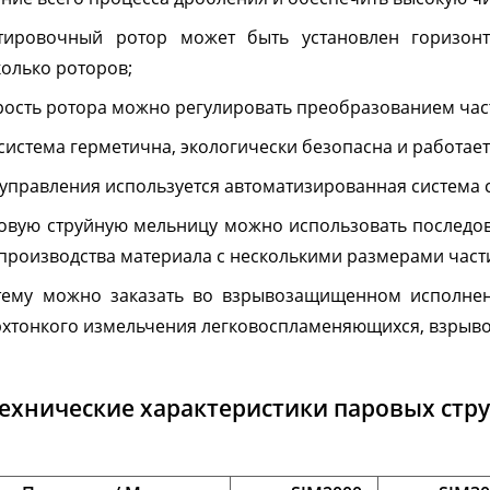
Струйные
Грануляторы
тировочный ротор может быть установлен горизонт
мельницы
колько роторов;
рость ротора можно регулировать преобразованием част
очные грануляторы-
Струйные мельницы 
ллизаторы
псевдоожиженным слое
 система герметична, экологически безопасна и работае
Спирально-струйные
 управления используется автоматизированная система 
Паровые струйные м
овую струйную мельницу можно использовать последо
Вихревые мельницы
 производства материала с несколькими размерами час
Воздушные центробе
Далее
тему можно заказать во взрывозащищенном исполнен
классификаторы - сорт
рхтонкого измельчения легковоспламеняющихся, взрыв
ехнические характеристики паровых ст