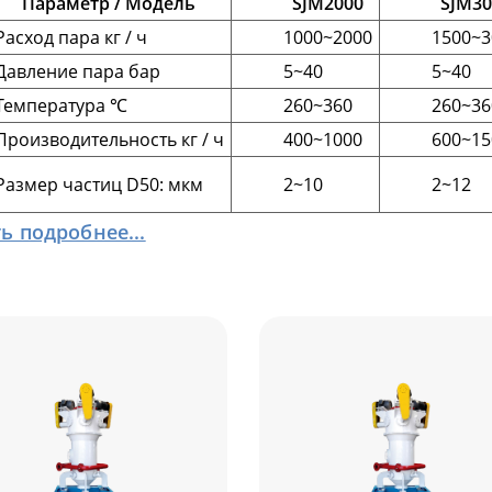
Параметр / Модель
SJM2000
SJM30
Расход пара кг / ч
1000~2000
1500~3
Давление пара бар
5~40
5~40
Температура ℃
260~360
260~36
Производительность кг / ч
400~1000
600~15
Размер частиц D50: мкм
2~10
2~12
ь подробнее...