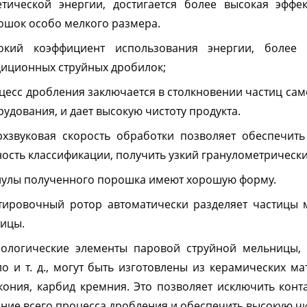
етической энергии, достигается более высокая эффе
ошок особо мелкого размера.
Морозильные
Испытател
окий коэффициент использования энергии, более 
камеры
камеры
диционных струйных дробилок;
цесс дробления заключается в столкновении частиц сам
озильные шкафы
Испытательные камер
удования, и дает высокую чистоту продукта.
шленные
холод
рхзвуковая скорость обработки позволяет обеспечит
ность классификации, получить узкий гранулометрически
нулы полученного порошка имеют хорошую форму.
тировочный ротор автоматически разделяет частицы м
тицы.
нологические элементы паровой струйной мельницы, т
ло и т. д., могут быть изготовлены из керамических ма
кония, карбид кремния. Это позволяет исключить кон
ение всего процесса дробления и обеспечить высокую ч