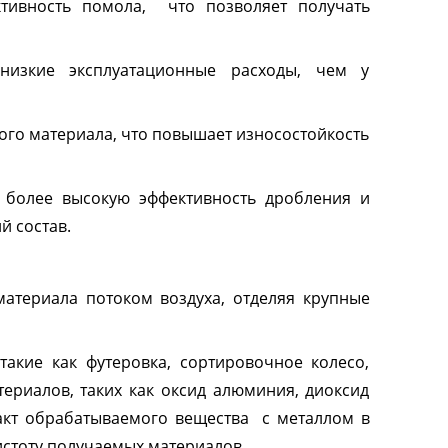
ктивность помола, что позволяет получать
ьные
Перистальтические
низкие эксплуатационные расходы, чем у
насосы
ого материала, что повышает износостойкость
ы тепло-
Перистальтические насосы с
регулировкой скорости
ь более высокую эффективность дробления и
Перистальтические насосы с
регулировкой потока
й состав.
Перистальтические насосы с
регулировкой объема
атериала потоком воздуха, отделяя крупные
Перистальтические насосы
промышленные
Взрывозащищенные
Система перистальтических
Головки перистальтических
акие как футеровка, сортировочное колесо,
Далее
перистальтические насосы
насосов для наполнения
насосов
териалов, таких как оксид алюминия, диоксид
такт обрабатываемого вещества с металлом в
истоту получаемых материалов.