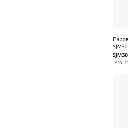
Паров
SJM30
SJM30
1500~30