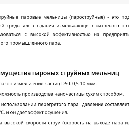
Системы PH - контрол
Далее
метры)
труйные паровые мельницы (пароструйные) - это под
ей среды для создания измельчающего вихревого пото
ьзоваться с высокой эффективностью на предприят
Ферментеры
Экстракто
ного промышленного пара.
ментеры (биореакторы)
Установки сверхкрит
ленные из нержавеющей
флюидной экстракции
мущества паровых струйных мельниц
Экстракторы статиче
пазон измельчения частиц D50: 0,5-10 мкм.
Экстракторы динамич
Экстракторы - конце
можность производства наночастицы сухим способом.
Экстракторы ультраз
Автоматические CO2
Пилотные установки
 использовании перегретого пара давление составляет 8
Далее
экстракторы
сверхкритической флюи
℃, и он дает эффект осушения.
экстракции
за высокой скорости струи (скорость на выходе пара из