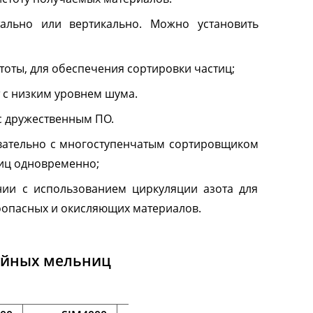
Исследование
поверхностных
ально или вертикально. Можно установить
свойств
оты, для обеспечения сортировки частиц;
с
Приборы измерения краевого
м
угла смачивания
т с низким уровнем шума.
 мельницы
Тензиометры
с дружественным ПО.
ельницы
вательно с многоступенчатым сортировщиком
тиц одновременно;
жные
ии с использованием циркуляции азота для
ировщики
оопасных и окисляющих материалов.
руйных мельниц