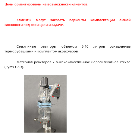
Цены ориентированы на возможности клиентов.
Циркуляционные
термостаты
Клиенты могут заказать варианты комплектации любой
сложности под свои цели и задачи.
Криостаты
Чиллеры
Стеклянные реакторы объемом 5-10 литров оснащенные
терморубашками и комплектом аксессуаров.
Термостаты нагрев охлаждение
Материал реакторов - высококачественное боросиликатное стекло
Нагревающие термостаты
(Pyrex G3.3).
Криогенные машины
Промышленные чиллеры
Промышленные термостаты нагрев
Промышленные нагревающие термостаты
Система термостатирования группы
Лабораторные криостаты
Лабораторные чиллеры
Лабораторные термостаты нагрев охлаждение
Далее
охлаждение
химических реакторов
Фильтрующие
промышленные
центрифуги
Центрифуга на платформе с верхней