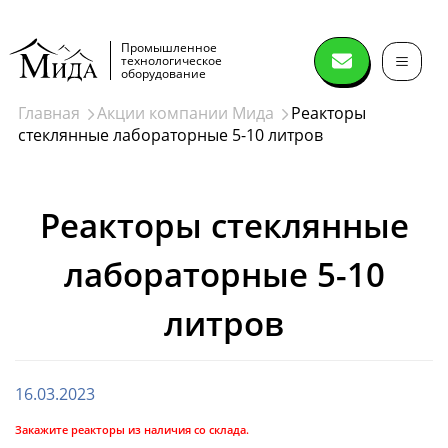
Промышленное
технологическое
оборудование
Главная
Акции компании Мида
Реакторы
стеклянные лабораторные 5-10 литров
Сушильное
оборудование
Реакторы стеклянные
Распылительные сушилки
лабораторные 5-10
Спин флеш сушилки (spin flash dryer)
Дисковые сушилки
литров
Сушилки нутч-фильтры
Лопастные вакуумные сушилки
Ленточные вакуумные сушилки
Вакуумный сушильный шкаф
Лиофильные сушилки
Конические вакуумные сушилки миксеры
Сушки в кипящем слое
Сушки в виброкипящем слое
Сушилки барабанного типа
Печи
Далее
16.03.2023
Закажите реакторы из наличия со склада.