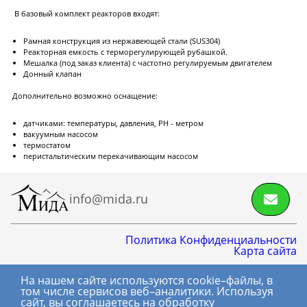
разгрузкой
В базовый комплект реакторов входят:
Центрифуги с верхней разгрузкой и прямым
Рамная конструкция из нержавеющей стали (SUS304)
приводом
Реакторная емкость с терморегулирующей рубашкой.
Мешалка (под заказ клиента) с частотно регулируемым двигателем
Центрифуги с верхней разгрузкой и откидным
Донный клапан
корпусом
Дополнительно возможно оснащение:
Центрифуги с нижней выгрузкой и ножевым
съёмом осадка автомат
датчиками: температуры, давления, PH - метром
вакуумным насосом
Центрифуги с нижней выгрузкой и ножевым
Центрифуги с нижней выгрузкой, ножевым
Центрифуги горизонтальные консольного типа
Центрифуги горизонтальные с ножевым
Центрифуги горизонтальные с ножевым
Центрифуги горизонтальные во
Центрифуги горизонтальные с пульсирующей
Трубчатые центрифуги
Далее
термостатом
съёмом осадка полуавтомат
съёмом осадка и натяжным мешком
съёмом осадка
съёмом осадка и сифоном
взрывобезопасном исполнении
выгрузкой осадка
перистальтическим перекачивающим насосом
Акция! Лабораторный реактор со
скидкой.
Акция!
Лабораторный реактор дешево.
info@mida.ru
Декантеры
Политика Конфиденциальности
Карта сайта
Декантерная центрифуга для осаждения
На нашем сайте используются cookie–файлы, в
8 800 600-06-01
твёрдых частиц
том числе сервисов веб–аналитики. Используя
сайт, вы соглашаетесь на обработку
+7 (495) 145-06-01