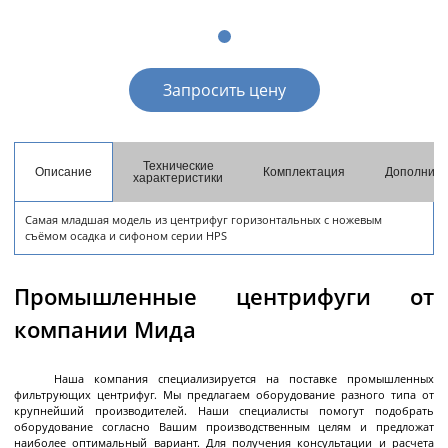
разгрузкой
Центрифуги с верхней разгрузкой и прямым
приводом
Запросить цену
Центрифуги с верхней разгрузкой и откидным
корпусом
Центрифуги с нижней выгрузкой и ножевым
съёмом осадка автомат
Технические
Описание
Комплектация
Дополните
характеристики
Центрифуги с нижней выгрузкой и ножевым
Центрифуги с нижней выгрузкой, ножевым
Центрифуги горизонтальные консольного типа
Центрифуги горизонтальные с ножевым
Центрифуги горизонтальные с ножевым
Центрифуги горизонтальные во
Центрифуги горизонтальные с пульсирующей
Трубчатые центрифуги
Далее
съёмом осадка полуавтомат
съёмом осадка и натяжным мешком
съёмом осадка
съёмом осадка и сифоном
взрывобезопасном исполнении
выгрузкой осадка
Самая младшая модель из центрифуг горизонтальных с ножевым
съёмом осадка и сифоном серии HPS
Промышленные центрифуги от
Декантеры
компании Мида
Наша компания специализируется на поставке промышленных
фильтрующих центрифуг. Мы предлагаем оборудование разного типа от
Декантерная центрифуга для осаждения
крупнейший производителей. Наши специалисты помогут подобрать
твёрдых частиц
оборудование согласно Вашим производственным целям и предложат
наиболее оптимальный вариант. Для получения консультации и расчета