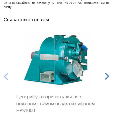
Декантерные центрифуги во
цены обращайтесь по телефону +7 (495) 145-06-01 или напишите нам на
взрывозащищенном исполнении
почту.
Трикантерные центрифуги для разделения
трех-фазных смесей
Связанные товары
Малые декантеры
Ректификационное
оборудование
Ректификационные колонны периодического
действия
Ректификационные колонны непрерывного
действия
Центрифуга горизонтальная с
Лабораторные ректификационные колонны
ножевым съёмом осадка и сифоном
HPS1000