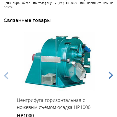
Декантерные центрифуги во
цены обращайтесь по телефону +7 (495) 145-06-01 или напишите нам на
взрывозащищенном исполнении
почту.
Трикантерные центрифуги для разделения
трех-фазных смесей
Связанные товары
Малые декантеры
Ректификационное
оборудование
Ректификационные колонны периодического
действия
Ректификационные колонны непрерывного
действия
Центрифуга горизонтальная с
Лабораторные ректификационные колонны
ножевым съёмом осадка HP1000
HP1000