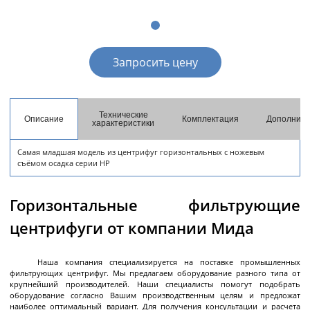
разгрузкой
Центрифуги с верхней разгрузкой и прямым
приводом
Запросить цену
Центрифуги с верхней разгрузкой и откидным
корпусом
Центрифуги с нижней выгрузкой и ножевым
съёмом осадка автомат
Технические
Описание
Комплектация
Дополните
характеристики
Центрифуги с нижней выгрузкой и ножевым
Центрифуги с нижней выгрузкой, ножевым
Центрифуги горизонтальные консольного типа
Центрифуги горизонтальные с ножевым
Центрифуги горизонтальные с ножевым
Центрифуги горизонтальные во
Центрифуги горизонтальные с пульсирующей
Трубчатые центрифуги
Далее
съёмом осадка полуавтомат
съёмом осадка и натяжным мешком
съёмом осадка
съёмом осадка и сифоном
взрывобезопасном исполнении
выгрузкой осадка
Самая младшая модель из центрифуг горизонтальных с ножевым
съёмом осадка серии HP
Горизонтальные фильтрующие
Декантеры
центрифуги от компании Мида
Наша компания специализируется на поставке промышленных
фильтрующих центрифуг. Мы предлагаем оборудование разного типа от
Декантерная центрифуга для осаждения
крупнейший производителей. Наши специалисты помогут подобрать
твёрдых частиц
оборудование согласно Вашим производственным целям и предложат
наиболее оптимальный вариант. Для получения консультации и расчета