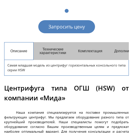
разгрузкой
Центрифуги с верхней разгрузкой и прямым
приводом
Запросить цену
Центрифуги с верхней разгрузкой и откидным
корпусом
Центрифуги с нижней выгрузкой и ножевым
съёмом осадка автомат
Технические
Описание
Комплектация
Дополните
характеристики
Центрифуги с нижней выгрузкой и ножевым
Центрифуги с нижней выгрузкой, ножевым
Центрифуги горизонтальные консольного типа
Центрифуги горизонтальные с ножевым
Центрифуги горизонтальные с ножевым
Центрифуги горизонтальные во
Центрифуги горизонтальные с пульсирующей
Трубчатые центрифуги
Далее
съёмом осадка полуавтомат
съёмом осадка и натяжным мешком
съёмом осадка
съёмом осадка и сифоном
взрывобезопасном исполнении
выгрузкой осадка
Самая младшая модель из центрифуг горизонтальных консольного типа
серии HSW
Центрифуга типа ОГШ (HSW) от
Декантеры
компании «Мида»
Наша компания специализируется на поставке промышленных
фильтрующих центрифуг. Мы предлагаем оборудование разного типа от
Декантерная центрифуга для осаждения
крупнейший производителей. Наши специалисты помогут подобрать
твёрдых частиц
оборудование согласно Вашим производственным целям и предложат
наиболее оптимальный вариант. Для получения консультации и расчета