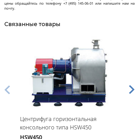
Декантерные центрифуги во
цены обращайтесь по телефону +7 (495) 145-06-01 или напишите нам на
взрывозащищенном исполнении
почту.
Трикантерные центрифуги для разделения
трех-фазных смесей
Связанные товары
Малые декантеры
Ректификационное
оборудование
Ректификационные колонны периодического
действия
Ректификационные колонны непрерывного
действия
Центрифуга горизонтальная
Лабораторные ректификационные колонны
консольного типа HSW450
HSW450