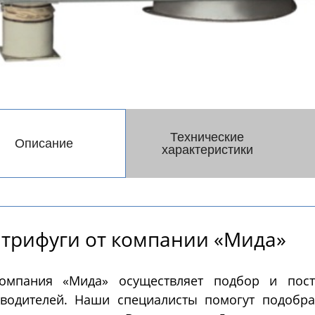
Системы PH - контрол
Далее
метры)
Ферментеры
Экстракто
Технические
Описание
ментеры (биореакторы)
Установки сверхкрит
характеристики
ленные из нержавеющей
флюидной экстракции
Экстракторы статиче
Экстракторы динамич
Экстракторы - конце
трифуги от компании «Мида»
Экстракторы ультраз
Автоматические CO2
Пилотные установки
Далее
экстракторы
сверхкритической флюи
экстракции
омпания «Мида» осуществляет подбор и пос
водителей. Наши специалисты помогут подобра