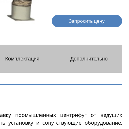
я (PH-
Реакторы эмалированные в
Далее
фармацевтическом исполнении
Запросить цену
ры
Концентраторы
Комплектация
Дополнительно
ической
Концентраторы сферические
Концентраторы
ские
цилиндрические
еские
нтраторы
вуковые
дной
тавку промышленных центрифуг от ведущих
ть установку и сопутствующие оборудование,