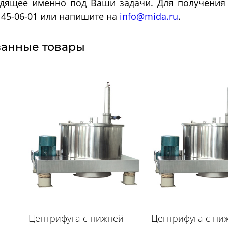
дящее именно под Ваши задачи. Для получения 
 145-06-01 или напишите на
info@mida.ru
.
Морозильные
Испытател
камеры
камеры
занные товары
озильные шкафы
Испытательные камер
шленные
холод
Центрифуга с нижней
Центрифуга с ни