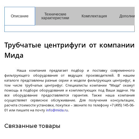
разгрузкой
Центрифуги с верхней разгрузкой и прямым
Технические
Описание
Комплектация
Дополните
характеристики
приводом
Центрифуги с верхней разгрузкой и откидным
корпусом
Трубчатые центрифуги от компании
Центрифуги с нижней выгрузкой и ножевым
съёмом осадка автомат
Мида
Центрифуги с нижней выгрузкой и ножевым
Центрифуги с нижней выгрузкой, ножевым
Центрифуги горизонтальные консольного типа
Центрифуги горизонтальные с ножевым
Центрифуги горизонтальные с ножевым
Центрифуги горизонтальные во
Центрифуги горизонтальные с пульсирующей
Трубчатые центрифуги
Далее
съёмом осадка полуавтомат
съёмом осадка и натяжным мешком
съёмом осадка
съёмом осадка и сифоном
взрывобезопасном исполнении
выгрузкой осадка
Наша компания предлагает подбор и поставку современного
фильтрующего оборудования от ведущих производителей. В нашем
каталоге представлены разные серии и модели фильтрующих центрифуг, в
том числе трубчатых центрифуг. Специалисты компании “Мида” окажут
помощь в подборе оборудования и комплектующих под Ваши задачи. На
все оборудование предоставляется гарантия. Также наша компания
Декантеры
осуществляет сервисное обслуживание. Для получения консультации,
расчета стоимости установки, покупки – звоните по телефону +7 (495) 145-06-
01 или пишите на почту
info@mida.ru
.
Декантерная центрифуга для осаждения
Связанные товары
твёрдых частиц