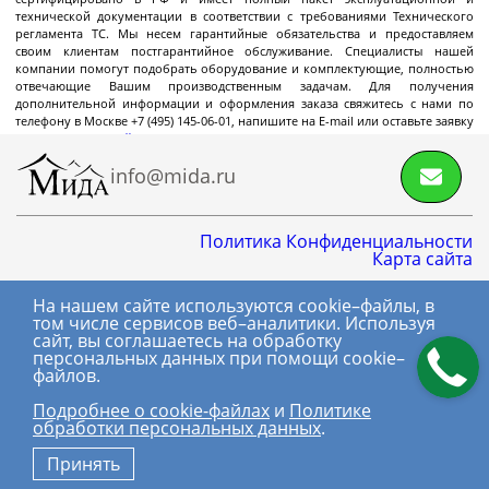
Декантерные центрифуги во
технической документации в соответствии с требованиями Технического
взрывозащищенном исполнении
регламента ТС. Мы несем гарантийные обязательства и предоставляем
своим клиентам постгарантийное обслуживание. Специалисты нашей
Трикантерные центрифуги для разделения
компании помогут подобрать оборудование и комплектующие, полностью
трех-фазных смесей
отвечающие Вашим производственным задачам. Для получения
дополнительной информации и оформления заказа свяжитесь с нами по
Малые декантеры
телефону в Москве +7 (495) 145-06-01, напишите на E-mail или оставьте заявку
через
форму на сайте
.
info@mida.ru
Ректификационное
Политика Конфиденциальности
оборудование
Карта сайта
На нашем сайте используются cookie–файлы, в
8 800 600-06-01
том числе сервисов веб–аналитики. Используя
Ректификационные колонны периодического
сайт, вы соглашаетесь на обработку
+7 (495) 145-06-01
действия
персональных данных при помощи cookie–
файлов.
Ректификационные колонны непрерывного
(с) МИДА, 2018-2026.
действия
Подробнее о сookie-файлах
и
Политике
Все права
обработки персональных данных
.
защищены.
Лабораторные ректификационные колонны
Принять