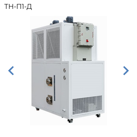
ТН-П1-Д
Циркуляционные
термостаты
Криостаты
Чиллеры
Термостаты нагрев охлаждение
Нагревающие термостаты
Криогенные машины
Промышленные чиллеры
Промышленные термостаты нагрев
Промышленные нагревающие термостаты
Система термостатирования группы
Лабораторные криостаты
Лабораторные чиллеры
Лабораторные термостаты нагрев охлаждение
Далее
охлаждение
химических реакторов
Фильтрующие
промышленные
центрифуги
Центрифуга на платформе с верхней