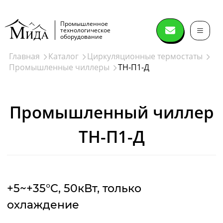
Промышленное
технологическое
оборудование
Главная
Каталог
Циркуляционные термостаты
Промышленные чиллеры
ТН-П1-Д
Сушильное
оборудование
Промышленный чиллер
Распылительные сушилки
ТН-П1-Д
Спин флеш сушилки (spin flash dryer)
Дисковые сушилки
Сушилки нутч-фильтры
Лопастные вакуумные сушилки
Ленточные вакуумные сушилки
Вакуумный сушильный шкаф
Лиофильные сушилки
Конические вакуумные сушилки миксеры
Сушки в кипящем слое
Сушки в виброкипящем слое
Сушилки барабанного типа
Печи
Далее
+5~+35°С, 50кВт, только
охлаждение