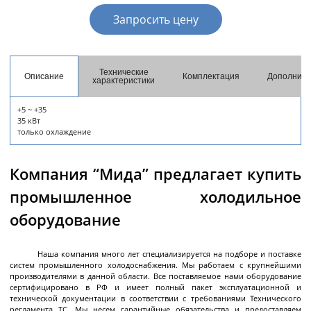
разгрузкой
Запросить цену
Центрифуги с верхней разгрузкой и прямым
приводом
Центрифуги с верхней разгрузкой и откидным
Технические
Описание
Комплектация
Дополните
корпусом
характеристики
Центрифуги с нижней выгрузкой и ножевым
+5 ~ +35
съёмом осадка автомат
35 кВт
только охлаждение
Центрифуги с нижней выгрузкой и ножевым
Центрифуги с нижней выгрузкой, ножевым
Центрифуги горизонтальные консольного типа
Центрифуги горизонтальные с ножевым
Центрифуги горизонтальные с ножевым
Центрифуги горизонтальные во
Центрифуги горизонтальные с пульсирующей
Трубчатые центрифуги
Далее
съёмом осадка полуавтомат
съёмом осадка и натяжным мешком
съёмом осадка
съёмом осадка и сифоном
взрывобезопасном исполнении
выгрузкой осадка
Компания “Мида” предлагает купить
промышленное холодильное
оборудование
Декантеры
Наша компания много лет специализируется на подборе и поставке
систем промышленного холодоснабжения. Мы работаем с крупнейшими
Декантерная центрифуга для осаждения
производителями в данной области. Все поставляемое нами оборудование
сертифицировано в РФ и имеет полный пакет эксплуатационной и
твёрдых частиц
технической документации в соответствии с требованиями Технического
регламента ТС. Мы несем гарантийные обязательства и предоставляем