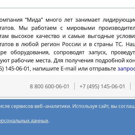
Морозильные
Испытател
омпания “Мида” много лет занимает лидирующ
камеры
камеры
статов. Мы работаем с мировыми производите
там высокое качество и самые выгодные услов
татов в любой регион России и в страны ТС. Н
озильные шкафы
Испытательные камер
шленные
холод
ре оборудования, сопроводят запуск, провед
туют рабочие места. Для получения подробной ко
95) 145-06-01, напишите E-mail или отправьте
запро
8 800 600-06-01
+7 (495) 145-06-01
исле сервисов веб–аналитики. Используя сайт, вы согл
ерсональных данных
.
(с) МИДА, 2018-2026. Все права защищены.