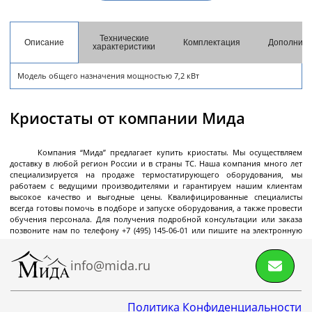
разгрузкой
Центрифуги с верхней разгрузкой и прямым
Технические
приводом
Описание
Комплектация
Дополните
характеристики
Центрифуги с верхней разгрузкой и откидным
Модель общего назначения мощностью 7,2 кВт
корпусом
Центрифуги с нижней выгрузкой и ножевым
Криостаты от компании Мида
съёмом осадка автомат
Центрифуги с нижней выгрузкой и ножевым
Центрифуги с нижней выгрузкой, ножевым
Центрифуги горизонтальные консольного типа
Центрифуги горизонтальные с ножевым
Центрифуги горизонтальные с ножевым
Центрифуги горизонтальные во
Центрифуги горизонтальные с пульсирующей
Трубчатые центрифуги
Далее
съёмом осадка полуавтомат
съёмом осадка и натяжным мешком
съёмом осадка
съёмом осадка и сифоном
взрывобезопасном исполнении
выгрузкой осадка
Компания “Мида” предлагает купить криостаты. Мы осуществляем
доставку в любой регион России и в страны ТС. Наша компания много лет
специализируется на продаже термостатирующего оборудования, мы
работаем с ведущими производителями и гарантируем нашим клиентам
высокое качество и выгодные цены. Квалифицированные специалисты
всегда готовы помочь в подборе и запуске оборудования, а также провести
Декантеры
обучения персонала. Для получения подробной консультации или заказа
позвоните нам по телефону +7 (495) 145-06-01 или пишите на электронную
почту
info@mida.ru
info@mida.ru
Декантерная центрифуга для осаждения
твёрдых частиц
Политика Конфиденциальности