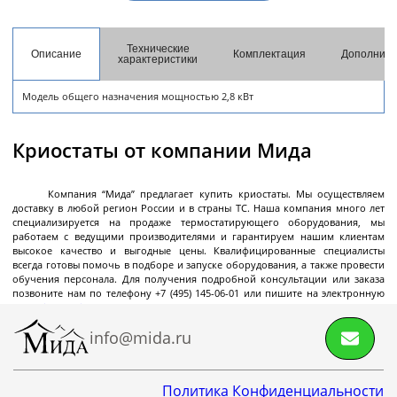
разгрузкой
Центрифуги с верхней разгрузкой и прямым
Технические
приводом
Описание
Комплектация
Дополните
характеристики
Центрифуги с верхней разгрузкой и откидным
Модель общего назначения мощностью 2,8 кВт
корпусом
Центрифуги с нижней выгрузкой и ножевым
Криостаты от компании Мида
съёмом осадка автомат
Центрифуги с нижней выгрузкой и ножевым
Центрифуги с нижней выгрузкой, ножевым
Центрифуги горизонтальные консольного типа
Центрифуги горизонтальные с ножевым
Центрифуги горизонтальные с ножевым
Центрифуги горизонтальные во
Центрифуги горизонтальные с пульсирующей
Трубчатые центрифуги
Далее
съёмом осадка полуавтомат
съёмом осадка и натяжным мешком
съёмом осадка
съёмом осадка и сифоном
взрывобезопасном исполнении
выгрузкой осадка
Компания “Мида” предлагает купить криостаты. Мы осуществляем
доставку в любой регион России и в страны ТС. Наша компания много лет
специализируется на продаже термостатирующего оборудования, мы
работаем с ведущими производителями и гарантируем нашим клиентам
высокое качество и выгодные цены. Квалифицированные специалисты
всегда готовы помочь в подборе и запуске оборудования, а также провести
Декантеры
обучения персонала. Для получения подробной консультации или заказа
позвоните нам по телефону +7 (495) 145-06-01 или пишите на электронную
почту
info@mida.ru
info@mida.ru
Декантерная центрифуга для осаждения
твёрдых частиц
Политика Конфиденциальности