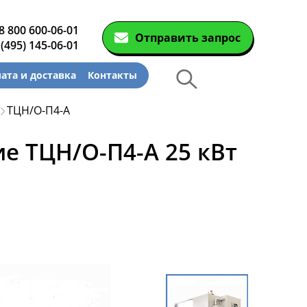
8 800 600-06-01
Отправить запрос
 (495) 145-06-01
ата и доставка
Контакты
ТЦН/О-П4-А
щие
нные
Декантеры
 ТЦН/О-П4-А 25 кВт
и
орме с
Декантерная центрифуга для
осаждения твёрдых частиц
й
Декантерные центрифуги во
риводом
взрывозащищенном исполнении
й
Трикантерные центрифуги для
корпусом
разделения трех-фазных смесей
й
Малые декантеры