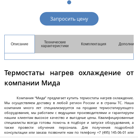
разгрузкой
Центрифуги с верхней разгрузкой и прямым
Запросить цену
приводом
Центрифуги с верхней разгрузкой и откидным
корпусом
Технические
Описание
Комплектация
Дополните
Центрифуги с нижней выгрузкой и ножевым
характеристики
съёмом осадка автомат
Центрифуги с нижней выгрузкой и ножевым
Центрифуги с нижней выгрузкой, ножевым
Центрифуги горизонтальные консольного типа
Центрифуги горизонтальные с ножевым
Центрифуги горизонтальные с ножевым
Центрифуги горизонтальные во
Центрифуги горизонтальные с пульсирующей
Трубчатые центрифуги
Далее
съёмом осадка полуавтомат
съёмом осадка и натяжным мешком
съёмом осадка
съёмом осадка и сифоном
взрывобезопасном исполнении
выгрузкой осадка
Термостаты нагрев охлаждение от
компании Мида
Декантеры
Компания “Мида” предлагает купить термостаты нагрев охлаждение.
Мы осуществляем доставку в любой регион России и в страны ТС. Наша
компания много лет специализируется на продаже термостатирующего
оборудования, мы работаем с ведущими производителями и гарантируем
нашим клиентам высокое качество и выгодные цены. Квалифицированные
Декантерная центрифуга для осаждения
специалисты всегда готовы помочь в подборе и запуске оборудования, а
также провести обучения персонала. Для получения подробной
твёрдых частиц
консультации или заказа позвоните нам по телефону +7 (495) 145-06-01 или
пишите на электронную почту
info@mida.ru
.