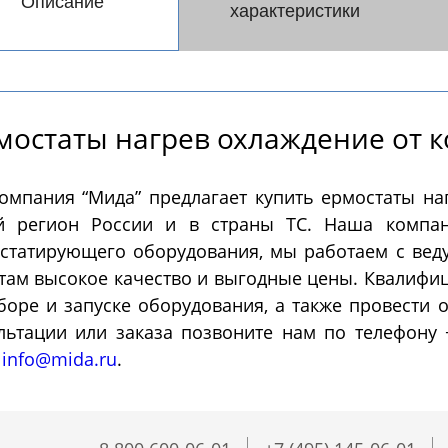
Описание
Системы PH - контрол
характеристики
Далее
метры)
Ферментеры
Экстракто
мостаты нагрев охлаждение от 
омпания “Мида” предлагает купить ермостаты на
ментеры (биореакторы)
Установки сверхкрит
й регион России и в страны ТС. Наша компан
ленные из нержавеющей
флюидной экстракции
статирующего оборудования, мы работаем с ве
Экстракторы статиче
там высокое качество и выгодные цены. Квалифи
Экстракторы динамич
боре и запуске оборудования, а также провести
Экстракторы - конце
льтации или заказа позвоните нам по телефону 
Экстракторы ультраз
Автоматические CO2
Пилотные установки
у
info@mida.ru
.
Далее
экстракторы
сверхкритической флюи
экстракции