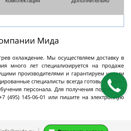
Комплектация
Дополнительно
я (PH-
Реакторы эмалированные в
Далее
фармацевтическом исполнении
ры
Концентраторы
компании Мида
грев охлаждение. Мы осуществляем доставку в
ической
Концентраторы сферические
ия много лет специализируется на продаже
Концентраторы
дущими производителями и гарантируем нашим
ские
цилиндрические
цированные специалисты всегда готовы помочь
Закажите
еские
звонок
 обучения персонала. Для получения подробной
нтраторы
+7 (495) 145-06-01 или пишите на электронную
вуковые
дной