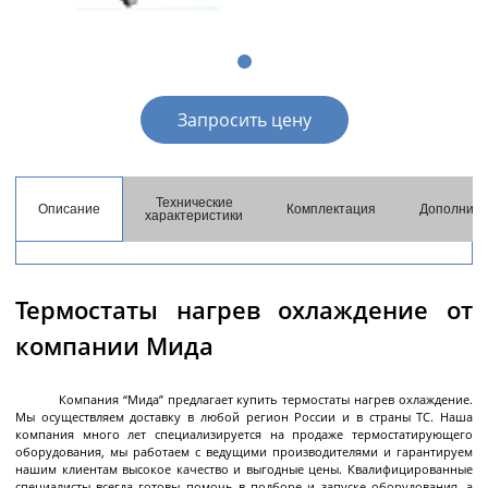
разгрузкой
Центрифуги с верхней разгрузкой и прямым
приводом
Центрифуги с верхней разгрузкой и откидным
Запросить цену
корпусом
Центрифуги с нижней выгрузкой и ножевым
съёмом осадка автомат
Технические
Описание
Комплектация
Дополните
Центрифуги с нижней выгрузкой и ножевым
Центрифуги с нижней выгрузкой, ножевым
Центрифуги горизонтальные консольного типа
Центрифуги горизонтальные с ножевым
Центрифуги горизонтальные с ножевым
Центрифуги горизонтальные во
Центрифуги горизонтальные с пульсирующей
Трубчатые центрифуги
характеристики
Далее
съёмом осадка полуавтомат
съёмом осадка и натяжным мешком
съёмом осадка
съёмом осадка и сифоном
взрывобезопасном исполнении
выгрузкой осадка
Термостаты нагрев охлаждение от
компании Мида
Декантеры
Компания “Мида” предлагает купить термостаты нагрев охлаждение.
Мы осуществляем доставку в любой регион России и в страны ТС. Наша
Декантерная центрифуга для осаждения
компания много лет специализируется на продаже термостатирующего
оборудования, мы работаем с ведущими производителями и гарантируем
твёрдых частиц
нашим клиентам высокое качество и выгодные цены. Квалифицированные
специалисты всегда готовы помочь в подборе и запуске оборудования, а