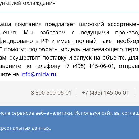
ункцией охлаждения
Морозильные
Испытател
аша компания предлагает широкий ассортиме
камеры
камеры
ачения. Мы работаем с ведущими производ
фицировано в РФ и имеет полный пакет необход
озильные шкафы
Испытательные камер
” помогут подобрать модель нагревающего тер
шленные
холод
ам, осуществят поставку и запуск на объекте. Дл
воните по телефону +7 (495) 145-06-01, отпра
шите на
info@mida.ru
.
8 800 600-06-01
+7 (495) 145-06-01
исле сервисов веб–аналитики. Используя сайт, вы согл
ерсональных данных
.
(с) МИДА, 2018-2026. Все права защищены.