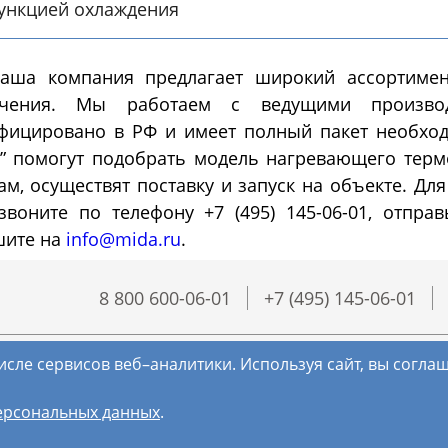
ункцией охлаждения
Морозильные
Испытател
аша компания предлагает широкий ассортиме
камеры
камеры
ачения. Мы работаем с ведущими производ
фицировано в РФ и имеет полный пакет необход
озильные шкафы
Испытательные камер
” помогут подобрать модель нагревающего тер
шленные
холод
ам, осуществят поставку и запуск на объекте. Дл
воните по телефону +7 (495) 145-06-01, отпра
шите на
info@mida.ru
.
8 800 600-06-01
+7 (495) 145-06-01
исле сервисов веб–аналитики. Используя сайт, вы согл
ерсональных данных
.
(с) МИДА, 2018-2026. Все права защищены.