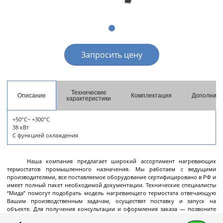
разгрузкой
Центрифуги с верхней разгрузкой и прямым
приводом
Центрифуги с верхней разгрузкой и откидным
Запросить цену
корпусом
Центрифуги с нижней выгрузкой и ножевым
съёмом осадка автомат
Технические
Описание
Комплектация
Дополните
Центрифуги с нижней выгрузкой и ножевым
Центрифуги с нижней выгрузкой, ножевым
Центрифуги горизонтальные консольного типа
Центрифуги горизонтальные с ножевым
Центрифуги горизонтальные с ножевым
Центрифуги горизонтальные во
Центрифуги горизонтальные с пульсирующей
Трубчатые центрифуги
характеристики
Далее
съёмом осадка полуавтомат
съёмом осадка и натяжным мешком
съёмом осадка
съёмом осадка и сифоном
взрывобезопасном исполнении
выгрузкой осадка
+50°C~ +300°C
38 кВт
С функцией охлаждения
Декантеры
Наша компания предлагает широкий ассортимент нагревающих
термостатов промышленного назначения. Мы работаем с ведущими
производителями, все поставляемое оборудование сертифицировано в РФ и
имеет полный пакет необходимой документации. Технические специалисты
“Мида” помогут подобрать модель нагревающего термостата отвечающую
Декантерная центрифуга для осаждения
Вашим производственным задачам, осуществят поставку и запуск на
твёрдых частиц
объекте. Для получения консультации и оформления заказа — позвоните
по телефону +7 (495) 145-06-01, отправьте запрос через
форму обратной