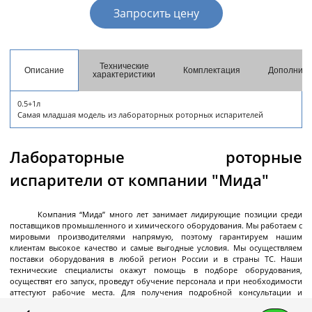
разгрузкой
Запросить цену
Центрифуги с верхней разгрузкой и прямым
приводом
Центрифуги с верхней разгрузкой и откидным
Технические
Описание
Комплектация
Дополните
характеристики
корпусом
Центрифуги с нижней выгрузкой и ножевым
0.5+1л
Самая младшая модель из лабораторных роторных испарителей
съёмом осадка автомат
Центрифуги с нижней выгрузкой и ножевым
Центрифуги с нижней выгрузкой, ножевым
Центрифуги горизонтальные консольного типа
Центрифуги горизонтальные с ножевым
Центрифуги горизонтальные с ножевым
Центрифуги горизонтальные во
Центрифуги горизонтальные с пульсирующей
Трубчатые центрифуги
Далее
съёмом осадка полуавтомат
съёмом осадка и натяжным мешком
съёмом осадка
съёмом осадка и сифоном
взрывобезопасном исполнении
выгрузкой осадка
Лабораторные роторные
испарители от компании "Мида"
Компания “Мида” много лет занимает лидирующие позиции среди
Декантеры
поставщиков промышленного и химического оборудования. Мы работаем с
мировыми производителями напрямую, поэтому гарантируем нашим
клиентам высокое качество и самые выгодные условия. Мы осуществляем
поставки оборудования в любой регион России и в страны ТС. Наши
технические специалисты окажут помощь в подборе оборудования,
Декантерная центрифуга для осаждения
осуществят его запуск, проведут обучение персонала и при необходимости
твёрдых частиц
аттестуют рабочие места. Для получения подробной консультации и
оформления заказа позвоните нам
+7 (495) 145-06-01
, напишите на E-