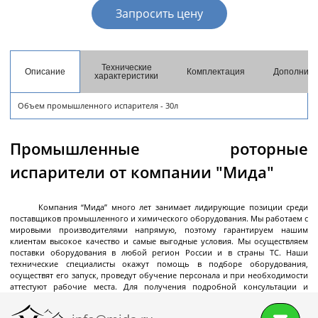
разгрузкой
Запросить цену
Центрифуги с верхней разгрузкой и прямым
приводом
Центрифуги с верхней разгрузкой и откидным
Технические
Описание
Комплектация
Дополните
характеристики
корпусом
Центрифуги с нижней выгрузкой и ножевым
Объем промышленного испарителя - 30л
съёмом осадка автомат
Центрифуги с нижней выгрузкой и ножевым
Центрифуги с нижней выгрузкой, ножевым
Центрифуги горизонтальные консольного типа
Центрифуги горизонтальные с ножевым
Центрифуги горизонтальные с ножевым
Центрифуги горизонтальные во
Центрифуги горизонтальные с пульсирующей
Трубчатые центрифуги
Промышленные роторные
Далее
съёмом осадка полуавтомат
съёмом осадка и натяжным мешком
съёмом осадка
съёмом осадка и сифоном
взрывобезопасном исполнении
выгрузкой осадка
испарители от компании "Мида"
Компания “Мида” много лет занимает лидирующие позиции среди
поставщиков промышленного и химического оборудования. Мы работаем с
Декантеры
мировыми производителями напрямую, поэтому гарантируем нашим
клиентам высокое качество и самые выгодные условия. Мы осуществляем
поставки оборудования в любой регион России и в страны ТС. Наши
технические специалисты окажут помощь в подборе оборудования,
осуществят его запуск, проведут обучение персонала и при необходимости
Декантерная центрифуга для осаждения
аттестуют рабочие места. Для получения подробной консультации и
твёрдых частиц
оформления заказа позвоните нам
+7 (495) 145-06-01
, напишите на E-
mail:
info@mida.ru
или отправьте запрос онлайн.