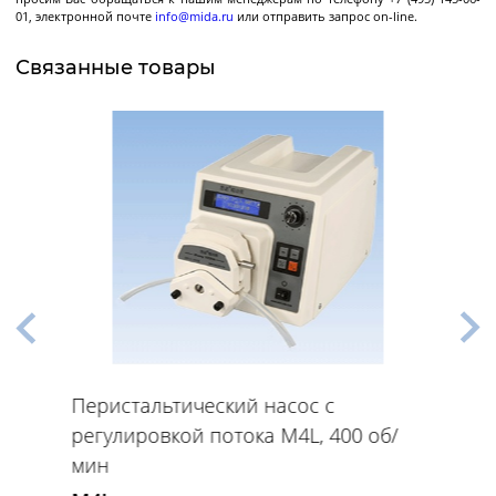
Декантерные центрифуги во
01, электронной почте
info@mida.ru
или отправить запрос on-line.
взрывозащищенном исполнении
Трикантерные центрифуги для разделения
Связанные товары
трех-фазных смесей
Малые декантеры
Ректификационное
оборудование
Ректификационные колонны периодического
действия
Ректификационные колонны непрерывного
Перистальтический насос с
действия
регулировкой потока M4L, 400 об/
Лабораторные ректификационные колонны
мин