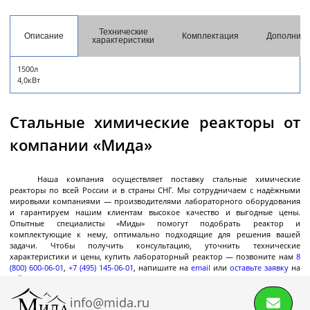
разгрузкой
Центрифуги с верхней разгрузкой и прямым
Технические
Описание
Комплектация
Дополните
характеристики
приводом
Центрифуги с верхней разгрузкой и откидным
1500л
корпусом
4,0кВт
Центрифуги с нижней выгрузкой и ножевым
съёмом осадка автомат
Стальные химические реакторы от
Центрифуги с нижней выгрузкой и ножевым
Центрифуги с нижней выгрузкой, ножевым
Центрифуги горизонтальные консольного типа
Центрифуги горизонтальные с ножевым
Центрифуги горизонтальные с ножевым
Центрифуги горизонтальные во
Центрифуги горизонтальные с пульсирующей
Трубчатые центрифуги
компании «Мида»
Далее
съёмом осадка полуавтомат
съёмом осадка и натяжным мешком
съёмом осадка
съёмом осадка и сифоном
взрывобезопасном исполнении
выгрузкой осадка
Наша компания осуществляет поставку стальные химические
реакторы по всей России и в страны СНГ. Мы сотрудничаем с надёжными
мировыми компаниями — производителями лабораторного оборудования
и гарантируем нашим клиентам высокое качество и выгодные цены.
Декантеры
Опытные специалисты «Миды» помогут подобрать реактор и
комплектующие к нему, оптимально подходящие для решения вашей
задачи. Чтобы получить консультацию, уточнить технические
характеристики и цены, купить лабораторный реактор — позвоните нам
8
(800) 600-06-01
,
+7 (495) 145-06-01
, напишите на
email
или
оставьте заявку
на
Декантерная центрифуга для осаждения
сайте.
твёрдых частиц
info@mida.ru