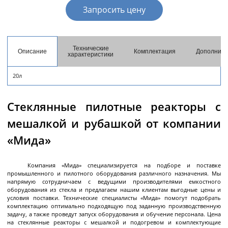
разгрузкой
Запросить цену
Центрифуги с верхней разгрузкой и прямым
приводом
Центрифуги с верхней разгрузкой и откидным
Технические
Описание
Комплектация
Дополните
характеристики
корпусом
Центрифуги с нижней выгрузкой и ножевым
20л
съёмом осадка автомат
Центрифуги с нижней выгрузкой и ножевым
Центрифуги с нижней выгрузкой, ножевым
Центрифуги горизонтальные консольного типа
Центрифуги горизонтальные с ножевым
Центрифуги горизонтальные с ножевым
Центрифуги горизонтальные во
Центрифуги горизонтальные с пульсирующей
Трубчатые центрифуги
Стеклянные пилотные реакторы с
Далее
съёмом осадка полуавтомат
съёмом осадка и натяжным мешком
съёмом осадка
съёмом осадка и сифоном
взрывобезопасном исполнении
выгрузкой осадка
мешалкой и рубашкой от компании
«Мида»
Декантеры
Компания «Мида» специализируется на подборе и поставке
промышленного и пилотного оборудования различного назначения. Мы
напрямую сотрудничаем с ведущими производителями емкостного
оборудования из стекла и предлагаем нашим клиентам выгодные цены и
условия поставки. Технические специалисты «Мида» помогут подобрать
Декантерная центрифуга для осаждения
комплектацию оптимально подходящую под заданную производственную
твёрдых частиц
задачу, а также проведут запуск оборудования и обучение персонала. Цена
на стеклянные реакторы с мешалкой и подогревом и комплектующие