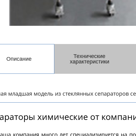
Системы PH - контрол
Далее
метры)
Ферментеры
Экстракто
Технические
Описание
характеристики
ментеры (биореакторы)
Установки сверхкрит
ленные из нержавеющей
флюидной экстракции
Экстракторы статиче
Экстракторы динамич
ая младшая модель из стеклянных сепараторов се
Экстракторы - конце
Экстракторы ультраз
Автоматические CO2
Пилотные установки
Далее
экстракторы
сверхкритической флюи
араторы химические от компан
экстракции
аша компания много лет специализируется на по