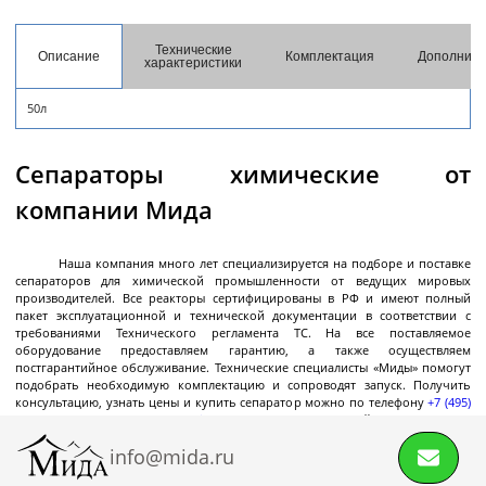
разгрузкой
Центрифуги с верхней разгрузкой и прямым
Технические
Описание
Комплектация
Дополните
характеристики
приводом
Центрифуги с верхней разгрузкой и откидным
50л
корпусом
Центрифуги с нижней выгрузкой и ножевым
Сепараторы химические от
съёмом осадка автомат
компании Мида
Центрифуги с нижней выгрузкой и ножевым
Центрифуги с нижней выгрузкой, ножевым
Центрифуги горизонтальные консольного типа
Центрифуги горизонтальные с ножевым
Центрифуги горизонтальные с ножевым
Центрифуги горизонтальные во
Центрифуги горизонтальные с пульсирующей
Трубчатые центрифуги
Далее
съёмом осадка полуавтомат
съёмом осадка и натяжным мешком
съёмом осадка
съёмом осадка и сифоном
взрывобезопасном исполнении
выгрузкой осадка
Наша компания много лет специализируется на подборе и поставке
сепараторов для химической промышленности от ведущих мировых
производителей. Все реакторы сертифицированы в РФ и имеют полный
пакет эксплуатационной и технической документации в соответствии с
требованиями Технического регламента ТС. На все поставляемое
Декантеры
оборудование предоставляем гарантию, а также осуществляем
постгарантийное обслуживание. Технические специалисты «Миды» помогут
подобрать необходимую комплектацию и сопроводят запуск. Получить
консультацию, узнать цены и купить сепаратор можно по телефону
+7 (495)
145-06-01
,
8 (800) 600-06-01
,
email
или через
форму
обратной связи.
Декантерная центрифуга для осаждения
info@mida.ru
твёрдых частиц