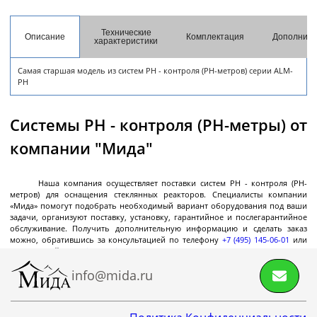
разгрузкой
Центрифуги с верхней разгрузкой и прямым
Технические
Описание
Комплектация
Дополните
характеристики
приводом
Центрифуги с верхней разгрузкой и откидным
Самая старшая модель из систем PH - контроля (PH-метров) серии ALM-
корпусом
PH
Центрифуги с нижней выгрузкой и ножевым
съёмом осадка автомат
Системы PH - контроля (PH-метры) от
Центрифуги с нижней выгрузкой и ножевым
Центрифуги с нижней выгрузкой, ножевым
Центрифуги горизонтальные консольного типа
Центрифуги горизонтальные с ножевым
Центрифуги горизонтальные с ножевым
Центрифуги горизонтальные во
Центрифуги горизонтальные с пульсирующей
Трубчатые центрифуги
компании "Мида"
Далее
съёмом осадка полуавтомат
съёмом осадка и натяжным мешком
съёмом осадка
съёмом осадка и сифоном
взрывобезопасном исполнении
выгрузкой осадка
Наша компания осуществляет поставки систем PH - контроля (PH-
метров) для оснащения стеклянных реакторов. Специалисты компании
«Мида» помогут подобрать необходимый вариант оборудования под ваши
задачи, организуют поставку, установку, гарантийное и послегарантийное
Декантеры
обслуживание. Получить дополнительную информацию и сделать заказ
можно, обратившись за консультацией по телефону
+7 (495) 145-06-01
или
электронной почте
info@mida.ru
.
info@mida.ru
Декантерная центрифуга для осаждения
твёрдых частиц