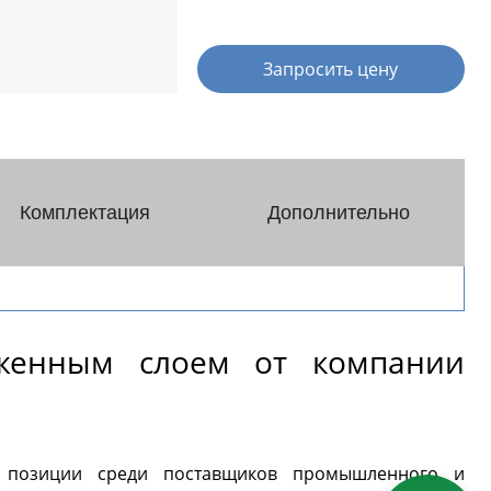
я (PH-
Реакторы эмалированные в
Далее
фармацевтическом исполнении
Запросить цену
ры
Концентраторы
Комплектация
Дополнительно
ической
Концентраторы сферические
Концентраторы
ские
цилиндрические
еские
женным слоем от компании
нтраторы
вуковые
дной
 позиции среди поставщиков промышленного и