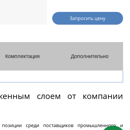
я (PH-
Реакторы эмалированные в
Далее
фармацевтическом исполнении
Запросить цену
ры
Концентраторы
Комплектация
Дополнительно
ической
Концентраторы сферические
Концентраторы
ские
цилиндрические
еские
женным слоем от компании
нтраторы
вуковые
дной
 позиции среди поставщиков промышленного и