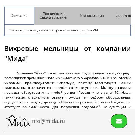
разгрузкой
Центрифуги с верхней разгрузкой и прямым
Технические
Описание
Комплектация
Дополните
характеристики
приводом
Центрифуги с верхней разгрузкой и откидным
Самая старшая модель из вихревых мельниц серии VM
корпусом
Центрифуги с нижней выгрузкой и ножевым
Вихревые мельницы от компании
съёмом осадка автомат
"Мида"
Центрифуги с нижней выгрузкой и ножевым
Центрифуги с нижней выгрузкой, ножевым
Центрифуги горизонтальные консольного типа
Центрифуги горизонтальные с ножевым
Центрифуги горизонтальные с ножевым
Центрифуги горизонтальные во
Центрифуги горизонтальные с пульсирующей
Трубчатые центрифуги
Далее
съёмом осадка полуавтомат
съёмом осадка и натяжным мешком
съёмом осадка
съёмом осадка и сифоном
взрывобезопасном исполнении
выгрузкой осадка
Компания “Мида” много лет занимает лидирующие позиции среди
поставщиков промышленного и химического оборудования. Мы работаем с
мировыми производителями напрямую, поэтому гарантируем нашим
клиентам высокое качество и самые выгодные условия. Мы осуществляем
поставки оборудования в любой регион России и в страны ТС. Наши
Декантеры
технические специалисты окажут помощь в подборе оборудования,
осуществят его запуск, проведут обучение персонала и при необходимости
аттестуют рабочие места. Для получения подробной консультации и
оформления заказа позвоните нам
+7 (495) 145-06-01
, напишите на E-mail:
info@mida.ru
или отправьте запрос онлайн.
Декантерная центрифуга для осаждения
info@mida.ru
твёрдых частиц