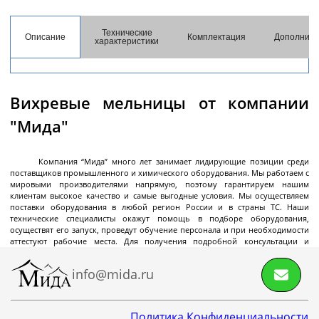
разгрузкой
Центрифуги с верхней разгрузкой и прямым
Технические
Описание
Комплектация
Дополните
характеристики
приводом
Центрифуги с верхней разгрузкой и откидным
корпусом
Вихревые мельницы от компании
Центрифуги с нижней выгрузкой и ножевым
съёмом осадка автомат
"Мида"
Центрифуги с нижней выгрузкой и ножевым
Центрифуги с нижней выгрузкой, ножевым
Центрифуги горизонтальные консольного типа
Центрифуги горизонтальные с ножевым
Центрифуги горизонтальные с ножевым
Центрифуги горизонтальные во
Центрифуги горизонтальные с пульсирующей
Трубчатые центрифуги
Далее
съёмом осадка полуавтомат
съёмом осадка и натяжным мешком
съёмом осадка
съёмом осадка и сифоном
взрывобезопасном исполнении
выгрузкой осадка
Компания “Мида” много лет занимает лидирующие позиции среди
поставщиков промышленного и химического оборудования. Мы работаем с
мировыми производителями напрямую, поэтому гарантируем нашим
клиентам высокое качество и самые выгодные условия. Мы осуществляем
поставки оборудования в любой регион России и в страны ТС. Наши
технические специалисты окажут помощь в подборе оборудования,
Декантеры
осуществят его запуск, проведут обучение персонала и при необходимости
аттестуют рабочие места. Для получения подробной консультации и
оформления заказа позвоните нам
+7 (495) 145-06-01
, напишите на E-mail:
info@mida.ru
или отправьте запрос онлайн.
info@mida.ru
Декантерная центрифуга для осаждения
твёрдых частиц
Политика Конфиденциальности