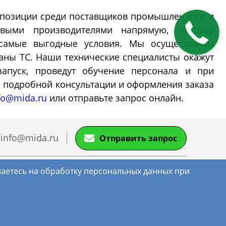
 позиции среди поставщиков промышленного и
Закажите
ьные
Перистальтические
выми производителями напрямую, поэтому
звонок
насосы
самые выгодные условия. Мы осуществляем
раны ТС. Наши технические специалисты окажут
апуск, проведут обучение персонала и при
ы тепло-
Перистальтические насосы с
я подробной консультации и оформления заказа
регулировкой скорости
fo@mida.ru
или отправьте запрос онлайн.
Перистальтические насосы с
регулировкой потока
Перистальтические насосы с
info@mida.ru
Отправить запрос
регулировкой объема
Перистальтические насосы
промышленные
Политика Конфиденциальности
ашаетесь на обработку персональных данных при
Карта сайта
Взрывозащищенные
Система перистальтических
Головки перистальтических
Далее
перистальтические насосы
насосов для наполнения
насосов