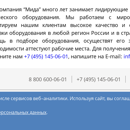
омпания “Мида” много лет занимает лидирующие
Морозильные
Испытател
ческого оборудования. Мы работаем с миро
камеры
камеры
нтируем нашим клиентам высокое качество и 
вки оборудования в любой регион России и в ст
ь в подборе оборудования, осуществят его з
озильные шкафы
Испытательные камер
одимости аттестуют рабочие места. Для получени
шленные
холод
ните нам
+7 (495) 145-06-01
, напишите на E-mail:
in
8 800 600-06-01
+7 (495) 145-06-01
исле сервисов веб–аналитики. Используя сайт, вы согл
ерсональных данных
.
(с) МИДА, 2018-2026. Все права защищены.