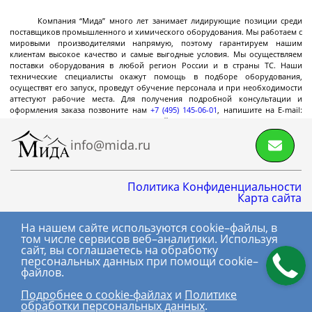
Декантерные центрифуги во
взрывозащищенном исполнении
Компания “Мида” много лет занимает лидирующие позиции среди
поставщиков промышленного и химического оборудования. Мы работаем с
Трикантерные центрифуги для разделения
мировыми производителями напрямую, поэтому гарантируем нашим
трех-фазных смесей
клиентам высокое качество и самые выгодные условия. Мы осуществляем
поставки оборудования в любой регион России и в страны ТС. Наши
Малые декантеры
технические специалисты окажут помощь в подборе оборудования,
осуществят его запуск, проведут обучение персонала и при необходимости
аттестуют рабочие места. Для получения подробной консультации и
оформления заказа позвоните нам
+7 (495) 145-06-01
, напишите на E-mail:
info@mida.ru
или отправьте запрос онлайн.
Ректификационное
info@mida.ru
оборудование
Политика Конфиденциальности
Карта сайта
Ректификационные колонны периодического
действия
На нашем сайте используются cookie–файлы, в
8 800 600-06-01
том числе сервисов веб–аналитики. Используя
Ректификационные колонны непрерывного
сайт, вы соглашаетесь на обработку
+7 (495) 145-06-01
действия
персональных данных при помощи cookie–
файлов.
(с) МИДА, 2018-2026.
Лабораторные ректификационные колонны
Подробнее о сookie-файлах
и
Политике
Все права
обработки персональных данных
.
защищены.