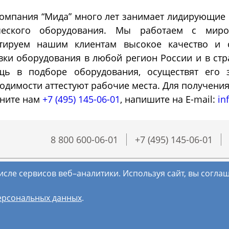
омпания “Мида” много лет занимает лидирующие
Морозильные
Испытател
ческого оборудования. Мы работаем с миро
камеры
камеры
нтируем нашим клиентам высокое качество и 
вки оборудования в любой регион России и в ст
ь в подборе оборудования, осуществят его з
озильные шкафы
Испытательные камер
одимости аттестуют рабочие места. Для получени
шленные
холод
ните нам
+7 (495) 145-06-01
, напишите на E-mail:
in
8 800 600-06-01
+7 (495) 145-06-01
исле сервисов веб–аналитики. Используя сайт, вы согл
ерсональных данных
.
(с) МИДА, 2018-2026. Все права защищены.