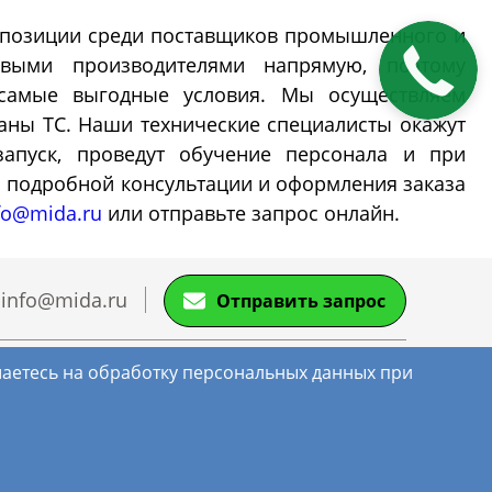
 позиции среди поставщиков промышленного и
Закажите
ьные
Перистальтические
выми производителями напрямую, поэтому
звонок
насосы
самые выгодные условия. Мы осуществляем
раны ТС. Наши технические специалисты окажут
апуск, проведут обучение персонала и при
ы тепло-
Перистальтические насосы с
я подробной консультации и оформления заказа
регулировкой скорости
fo@mida.ru
или отправьте запрос онлайн.
Перистальтические насосы с
регулировкой потока
Перистальтические насосы с
info@mida.ru
Отправить запрос
регулировкой объема
Перистальтические насосы
промышленные
Политика Конфиденциальности
ашаетесь на обработку персональных данных при
Карта сайта
Взрывозащищенные
Система перистальтических
Головки перистальтических
Далее
перистальтические насосы
насосов для наполнения
насосов