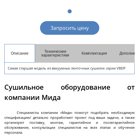
разгрузкой
Центрифуги с верхней разгрузкой и прямым
приводом
Запросить цену
Центрифуги с верхней разгрузкой и откидным
корпусом
Центрифуги с нижней выгрузкой и ножевым
съёмом осадка автомат
Технические
Описание
Комплектация
Дополните
характеристики
Центрифуги с нижней выгрузкой и ножевым
Центрифуги с нижней выгрузкой, ножевым
Центрифуги горизонтальные консольного типа
Центрифуги горизонтальные с ножевым
Центрифуги горизонтальные с ножевым
Центрифуги горизонтальные во
Центрифуги горизонтальные с пульсирующей
Трубчатые центрифуги
Далее
съёмом осадка полуавтомат
съёмом осадка и натяжным мешком
съёмом осадка
съёмом осадка и сифоном
взрывобезопасном исполнении
выгрузкой осадка
Самая старшая модель из вакуумных ленточных сушилок серии VBDP
Сушильное оборудование от
компании Мида
Декантеры
Специалисты компании «Мида» помогут подобрать необходимую
спецификацию/ детально проработают проект под ваши задачи, а также
организуют поставку, монтаж, гарантийное и послегарантийное
Декантерная центрифуга для осаждения
обслуживание, консультации специалистов на всех этапах и обучение
твёрдых частиц
персонала.