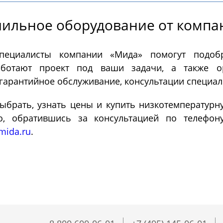
Системы PH - контрол
Далее
метры)
ильное оборудование от компа
пециалисты компании «Мида» помогут подоб
Ферментеры
Экстракто
аботают проект под ваши задачи, а также ор
гарантийное обслуживание, консультации специали
ыбрать, узнать цены и купить низкотемператур
ментеры (биореакторы)
Установки сверхкрит
ленные из нержавеющей
флюидной экстракции
о, обратившись за консультацией по телефо
Экстракторы статиче
mida.ru
.
Экстракторы динамич
Экстракторы - конце
Экстракторы ультраз
Автоматические CO2
Пилотные установки
Далее
экстракторы
сверхкритической флюи
экстракции