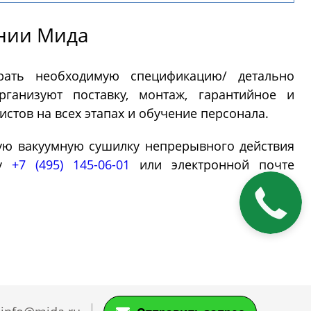
я (PH-
Реакторы эмалированные в
Далее
фармацевтическом исполнении
нии Мида
рать необходимую спецификацию/ детально
ры
Концентраторы
ганизуют поставку, монтаж, гарантийное и
стов на всех этапах и обучение персонала.
ную вакуумную сушилку непрерывного действия
ической
Концентраторы сферические
ну
+7 (495) 145-06-01
или электронной почте
Концентраторы
ские
цилиндрические
Закажите
еские
звонок
нтраторы
вуковые
дной