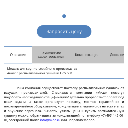
разгрузкой
Центрифуги с верхней разгрузкой и прямым
приводом
Центрифуги с верхней разгрузкой и откидным
Запросить цену
корпусом
Центрифуги с нижней выгрузкой и ножевым
съёмом осадка автомат
Технические
Описание
Комплектация
Дополните
Центрифуги с нижней выгрузкой и ножевым
Центрифуги с нижней выгрузкой, ножевым
Центрифуги горизонтальные консольного типа
Центрифуги горизонтальные с ножевым
Центрифуги горизонтальные с ножевым
Центрифуги горизонтальные во
Центрифуги горизонтальные с пульсирующей
Трубчатые центрифуги
характеристики
Далее
съёмом осадка полуавтомат
съёмом осадка и натяжным мешком
съёмом осадка
съёмом осадка и сифоном
взрывобезопасном исполнении
выгрузкой осадка
Модель для крупно-серийного производства
Аналог распылительной сушилки LPG 500
Наша компания осуществляет поставку распылительных сушилок от
Декантеры
ведущих производителей. Специалисты компании «Мида» помогут
подобрать необходимую спецификацию/ детально проработают проект под
ваши задачи, а также организуют поставку, монтаж, гарантийное и
послегарантийное обслуживание, консультации специалистов на всех этапах
и обучение персонала. Выбрать, узнать цены и купить распылительную
Декантерная центрифуга для осаждения
сушилку можно, обратившись за консультацией по телефону +7 (495) 145-06-
твёрдых частиц
01, электронной почте
info@mida.ru
или направив запрос.