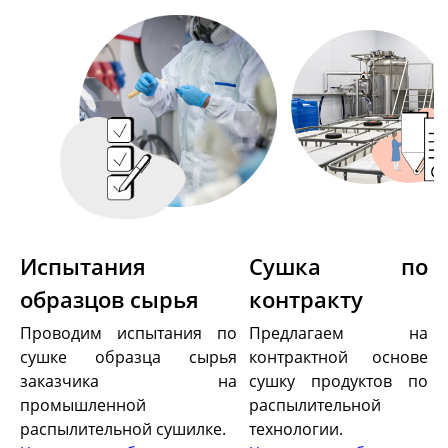
Декантерные центрифуги во
взрывозащищенном исполнении
Трикантерные центрифуги для разделения
трех-фазных смесей
Малые декантеры
Ректификационное
оборудование
Испытания
Сушка по
образцов сырья
контракту
Ректификационные колонны периодического
действия
Проводим испытания по
Предлагаем на
Ректификационные колонны непрерывного
сушке образца сырья
контрактной основе
действия
заказчика на
сушку продуктов по
Лабораторные ректификационные колонны
промышленной
распылительной
распылительной сушилке.
технологии.