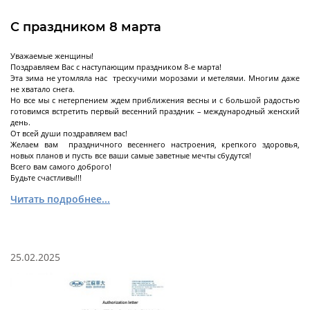
Декантерные центрифуги во
взрывозащищенном исполнении
С праздником 8 марта
Трикантерные центрифуги для разделения
трех-фазных смесей
Уважаемые женщины!
Поздравляем Вас с наступающим праздником 8-е марта!
Малые декантеры
Эта зима не утомляла нас трескучими морозами и метелями. Многим даже
не хватало снега.
Но все мы с нетерпением ждем приближения весны и с большой радостью
готовимся встретить первый весенний праздник – международный женский
день.
От всей души поздравляем вас!
Ректификационное
Желаем вам праздничного весеннего настроения, крепкого здоровья,
оборудование
новых планов и пусть все ваши самые заветные мечты сбудутся!
Всего вам самого доброго!
Будьте счастливы!!!
Читать подробнее...
Ректификационные колонны периодического
действия
Ректификационные колонны непрерывного
действия
25.02.2025
Лабораторные ректификационные колонны