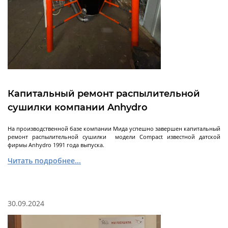
Установки сверхкритической флюидной
экстракции
Экстракторы статические
Экстракторы динамические
Экстракторы - концентраторы
Экстракторы ультразвуковые
Автоматические CO2 экстракторы
Пилотные установки сверхкритической
Далее
флюидной экстракции
Капитальный ремонт распылительной
сушилки компании Anhydro
На производственной базе компании Мида успешно завершен капитальный
ремонт распылительной сушилки модели Compact известной датской
Концентраторы
фирмы Anhydro 1991 года выпуска.
Читать подробнее...
Концентраторы сферические
Концентраторы цилиндрические
30.09.2024