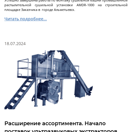
Успешно завершены работы по монтажу сушильной башни промышленной
распылительной сушильной установки AMDR-1000 на строительной
площадке Заказчика в городе Альметьевск.
Читать подробнее...
Струйные
мельницы
18.07.2024
Струйные мельницы с псевдоожиженным
слоем
Спирально-струйные мельницы
Паровые струйные мельницы
Вихревые мельницы
Воздушные центробежные классификаторы -
Далее
сортировщики
Исследование
Расширение ассортимента. Начало
поверхностных
поставок ультразвуковых экстракторов