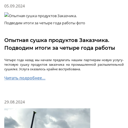
Испытательные
05.09.2024
камеры
Испытательные камеры тепло-холод
Опытная сушка продуктов Заказчика.
Подводим итоги за четыре года работы
Перистальтические
Четыре года назад мы начали предлагать нашим партнерам новую услугу-
насосы
тестовую сушку продуктов заказчика на промышленной распылительной
сушилке. Услуга оказалось крайне востребована.
Читать подробнее...
Перистальтические насосы с регулировкой
скорости
Перистальтические насосы с регулировкой
29.08.2024
потока
Перистальтические насосы с регулировкой
объема