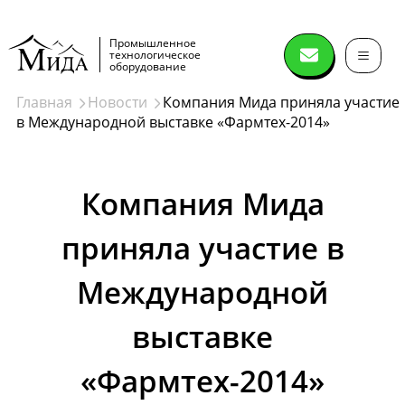
Промышленное
технологическое
оборудование
Главная
Новости
Компания Мида приняла участие
в Международной выставке «Фармтех-2014»
Сушильное
оборудование
Компания Мида
Распылительные сушилки
приняла участие в
Спин флеш сушилки (spin flash dryer)
Дисковые сушилки
Международной
Сушилки нутч-фильтры
выставке
Лопастные вакуумные сушилки
Ленточные вакуумные сушилки
Вакуумный сушильный шкаф
Лиофильные сушилки
Конические вакуумные сушилки миксеры
Сушки в кипящем слое
Сушки в виброкипящем слое
Сушилки барабанного типа
Печи
Далее
«Фармтех-2014»