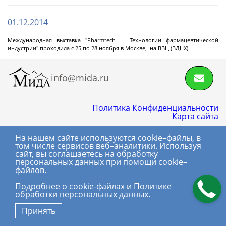
Циркуляционные
термостаты
01.12.2014
Международная выставка "Pharmtech — Технологии фармацевтической
индустрии" проходила с 25 по 28 ноября в Москве, на ВВЦ (ВДНХ).
Криостаты
Чиллеры
info@mida.ru
Термостаты нагрев охлаждение
Нагревающие термостаты
Политика Конфиденциальности
Карта сайта
Криогенные машины
Промышленные чиллеры
Промышленные термостаты нагрев
Промышленные нагревающие термостаты
Система термостатирования группы
Лабораторные криостаты
Лабораторные чиллеры
Лабораторные термостаты нагрев охлаждение
Далее
охлаждение
химических реакторов
На нашем сайте используются cookie–файлы, в
8 800 600-06-01
том числе сервисов веб–аналитики. Используя
сайт, вы соглашаетесь на обработку
+7 (495) 145-06-01
персональных данных при помощи cookie–
файлов.
Фильтрующие
(с) МИДА, 2018-2026.
промышленные
Подробнее о сookie-файлах
и
Политике
Все права
центрифуги
обработки персональных данных
.
защищены.
Принять
Центрифуга на платформе с верхней