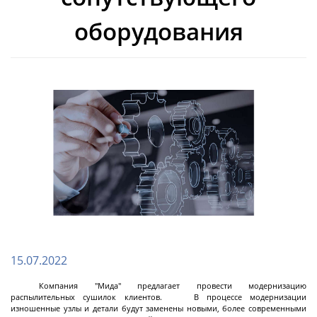
Циркуляционные
оборудования
термостаты
Криостаты
Чиллеры
Термостаты нагрев охлаждение
Нагревающие термостаты
Криогенные машины
Промышленные чиллеры
Промышленные термостаты нагрев
Промышленные нагревающие термостаты
Система термостатирования группы
Лабораторные криостаты
Лабораторные чиллеры
Лабораторные термостаты нагрев охлаждение
Далее
охлаждение
химических реакторов
Фильтрующие
промышленные
15.07.2022
центрифуги
Компания "Мида" предлагает провести модернизацию
распылительных сушилок клиентов. В процессе модернизации
изношенные узлы и детали будут заменены новыми, более современными
Центрифуга на платформе с верхней