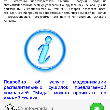
от известных производителей. Клиенты получат новую на
разгрузкой
автоматизированную систему управления оборудованием, основанную на
применении микропроцессорной техники, которая позволяет вести
Центрифуги с верхней разгрузкой и прямым
технологический процесс на современных принципах с высокой точностью
приводом
и эффективностью, необходимой для получения продукции высокого
качества.
Центрифуги с верхней разгрузкой и откидным
корпусом
Центрифуги с нижней выгрузкой и ножевым
съёмом осадка автомат
Центрифуги с нижней выгрузкой и ножевым
Центрифуги с нижней выгрузкой, ножевым
Центрифуги горизонтальные консольного типа
Центрифуги горизонтальные с ножевым
Центрифуги горизонтальные с ножевым
Центрифуги горизонтальные во
Центрифуги горизонтальные с пульсирующей
Трубчатые центрифуги
Далее
съёмом осадка полуавтомат
съёмом осадка и натяжным мешком
съёмом осадка
съёмом осадка и сифоном
взрывобезопасном исполнении
выгрузкой осадка
Декантеры
Подробно об услуге модернизации
распылительных сушилок предлагаемой
компанией "Мида" можно прочитать по
данной ссылке.
Декантерная центрифуга для осаждения
твёрдых частиц
info@mida.ru