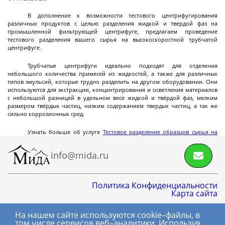
Циркуляционные
В дополнение к возможности тестового центрифугирования
термостаты
различных продуктов с целью разделения жидкой и твердой фаз на
промышленной фильтрующей центрифуге, предлагаем проведение
тестового разделения вашего сырья на высокоскоростной трубчатой
центрифуге.
Криостаты
Трубчатые центрифуги идеально подходят для отделения
Чиллеры
небольшого количества примесей из жидкостей, а также для различных
типов эмульсий, которые трудно разделить на другом оборудовании. Они
Термостаты нагрев охлаждение
используются для экстракции, концентрирования и осветления материалов
с небольшой разницей в удельном весе жидкой и твёрдой фаз, мелким
Нагревающие термостаты
размером твёрдых частиц, низким содержанием твердых частиц, а так же
сильно коррозионных сред.
Криогенные машины
Промышленные чиллеры
Промышленные термостаты нагрев
Промышленные нагревающие термостаты
Система термостатирования группы
Лабораторные криостаты
Лабораторные чиллеры
Лабораторные термостаты нагрев охлаждение
Далее
охлаждение
химических реакторов
Узнать больше об услуге
Тестовое разделение образцов сырья на
трубчатой центрифуге
info@mida.ru
Фильтрующие
промышленные
Политика Конфиденциальности
центрифуги
Карта сайта
На нашем сайте используются cookie–файлы, в
8 800 600-06-01
Центрифуга на платформе с верхней
том числе сервисов веб–аналитики. Используя