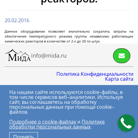
Циркуляционные
термостаты
20.02.2016
Данное оборудование позволяет значительно сократить затраты на
Криостаты
обеспечение температурного режима группы независимо работающих
химических реакторов в количестве от 2-х до 20-ти штук.
Чиллеры
Перейти в раздел.
Термостаты нагрев охлаждение
info@mida.ru
Нагревающие термостаты
Криогенные машины
Промышленные чиллеры
Промышленные термостаты нагрев
Промышленные нагревающие термостаты
Система термостатирования группы
Лабораторные криостаты
Лабораторные чиллеры
Лабораторные термостаты нагрев охлаждение
Политика Конфиденциальности
Далее
Карта сайта
охлаждение
химических реакторов
На нашем сайте используются cookie–файлы, в
8 800 600-06-01
том числе сервисов веб–аналитики. Используя
сайт, вы соглашаетесь на обработку
+7 (495) 145-06-01
Фильтрующие
персональных данных при помощи cookie–
промышленные
файлов.
(с) МИДА, 2018-2026.
центрифуги
Подробнее о сookie-файлах
и
Политике
Все права
обработки персональных данных
.
защищены.
Центрифуга на платформе с верхней
Принять