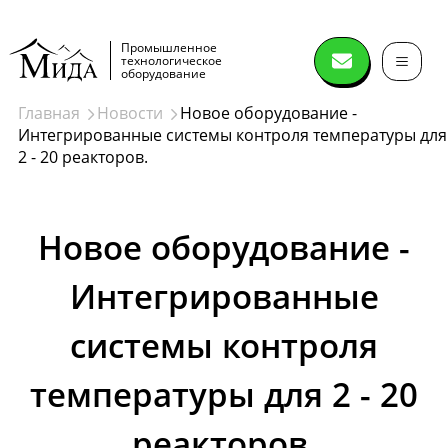
Промышленное
технологическое
оборудование
Главная
Новости
Новое оборудование -
Интегрированные системы контроля температуры для
Сушильное
2 - 20 реакторов.
оборудование
Новое оборудование -
Распылительные сушилки
Спин флеш сушилки (spin flash dryer)
Интегрированные
Дисковые сушилки
Сушилки нутч-фильтры
системы контроля
Лопастные вакуумные сушилки
Ленточные вакуумные сушилки
Вакуумный сушильный шкаф
Лиофильные сушилки
Конические вакуумные сушилки миксеры
Сушки в кипящем слое
Сушки в виброкипящем слое
Сушилки барабанного типа
Печи
Далее
температуры для 2 - 20
реакторов.