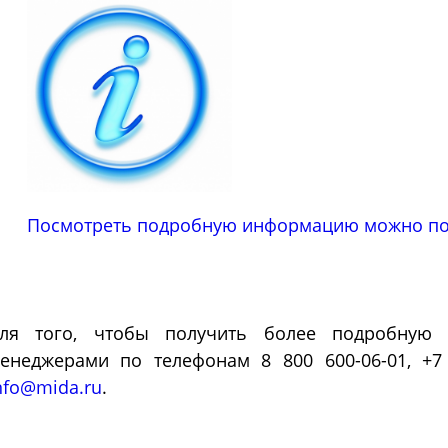
Морозильные
Испытател
камеры
камеры
озильные шкафы
Испытательные камер
шленные
холод
Посмотреть подробную информацию можно по 
ля того, чтобы получить более подробную
енеджерами по телефонам 8 800 600-06-01, +7 
nfo@mida.ru
.