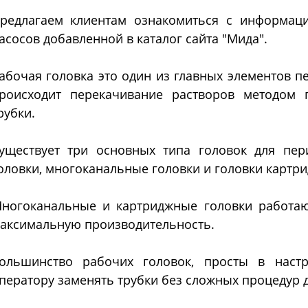
Системы PH - контрол
Далее
редлагаем клиентам ознакомиться с информаци
метры)
асосов добавленной в каталог сайта "Мида".
абочая головка это один из главных элементов п
Ферментеры
Экстракто
роисходит перекачивание растворов методом 
рубки.
ментеры (биореакторы)
Установки сверхкрит
уществует три основных типа головок для пер
ленные из нержавеющей
флюидной экстракции
оловки, многоканальные головки и головки картри
Экстракторы статиче
Экстракторы динамич
ногоканальные и картриджные головки работаю
Экстракторы - конце
аксимальную производительность.
Экстракторы ультраз
Автоматические CO2
Пилотные установки
Далее
экстракторы
сверхкритической флюи
ольшинство рабочих головок, просты в наст
экстракции
ператору заменять трубки без сложных процедур 