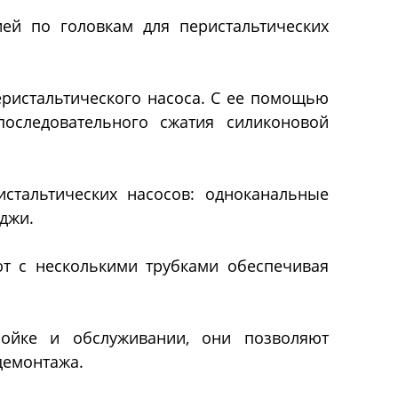
я (PH-
Реакторы эмалированные в
Далее
ей по головкам для перистальтических
фармацевтическом исполнении
еристальтического насоса. С ее помощью
ры
Концентраторы
последовательного сжатия силиконовой
ической
Концентраторы сферические
истальтических насосов: одноканальные
Концентраторы
джи.
ские
цилиндрические
еские
т с несколькими трубками обеспечивая
нтраторы
вуковые
дной
ройке и обслуживании, они позволяют
демонтажа.