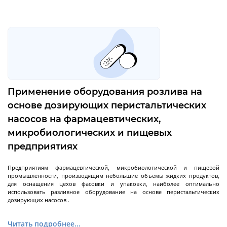
разгрузкой
Центрифуги с верхней разгрузкой и прямым
приводом
Центрифуги с верхней разгрузкой и откидным
корпусом
Центрифуги с нижней выгрузкой и ножевым
съёмом осадка автомат
Применение оборудования розлива на
Центрифуги с нижней выгрузкой и ножевым
Центрифуги с нижней выгрузкой, ножевым
Центрифуги горизонтальные консольного типа
Центрифуги горизонтальные с ножевым
Центрифуги горизонтальные с ножевым
Центрифуги горизонтальные во
Центрифуги горизонтальные с пульсирующей
Трубчатые центрифуги
основе дозирующих перистальтических
Далее
съёмом осадка полуавтомат
съёмом осадка и натяжным мешком
съёмом осадка
съёмом осадка и сифоном
взрывобезопасном исполнении
выгрузкой осадка
насосов на фармацевтических,
микробиологических и пищевых
предприятиях
Декантеры
Предприятиям фармацевтической, микробиологической и пищевой
промышленности, производящим небольшие объемы жидких продуктов,
для оснащения цехов фасовки и упаковки, наиболее оптимально
использовать разливное оборудование на основе перистальтических
дозирующих насосов .
Декантерная центрифуга для осаждения
твёрдых частиц
Читать подробнее...