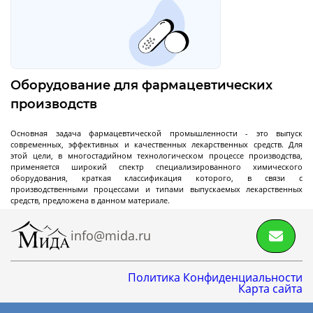
Реакторы
нержавеющие
Оборудование для фармацевтических
Стальные химические реакторы
производств
Автоклавы высокого давления
Основная задача фармацевтической промышленности - это выпуск
современных, эффективных и качественных лекарственных средств. Для
Стальные смесители
этой цели, в многостадийном технологическом процессе производства,
Вакуумно-компрессионный химический
применяется широкий спектр специализированного химического
оборудования, краткая классификация которого, в связи с
реактор
производственными процессами и типами выпускаемых лекарственных
средств, предложена в данном материале.
Высокотемпературный реактор с модулем
Смесители с магнитным приводом
Реакторы высокого давления
Далее
ректификации
Читать подробнее...
info@mida.ru
Политика Конфиденциальности
Реакторы
Карта сайта
стеклянные