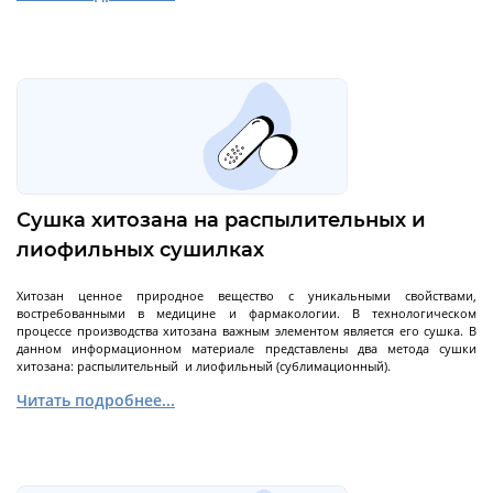
Декантерные центрифуги во
взрывозащищенном исполнении
Трикантерные центрифуги для разделения
трех-фазных смесей
Малые декантеры
Сушка хитозана на распылительных и
Ректификационное
оборудование
лиофильных сушилках
Хитозан ценное природное вещество с уникальными свойствами,
востребованными в медицине и фармакологии. В технологическом
Ректификационные колонны периодического
процессе производства хитозана важным элементом является его сушка. В
данном информационном материале представлены два метода сушки
действия
хитозана: распылительный и лиофильный (сублимационный).
Ректификационные колонны непрерывного
Читать подробнее...
действия
Лабораторные ректификационные колонны