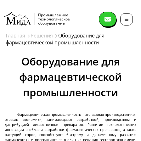
Промышленное
технологическое
оборудование
Главная
Решения
Оборудование для
фармацевтической промышленности
Сушильное
оборудование
Оборудование для
фармацевтической
Распылительные сушилки
Спин флеш сушилки (spin flash dryer)
промышленности
Дисковые сушилки
Сушилки нутч-фильтры
Лопастные вакуумные сушилки
Ленточные вакуумные сушилки
Вакуумный сушильный шкаф
Лиофильные сушилки
Конические вакуумные сушилки миксеры
Сушки в кипящем слое
Сушки в виброкипящем слое
Сушилки барабанного типа
Печи
Фармацевтическая промышленность – это важная производственная
Далее
отрасль экономики, занимающаяся разработкой, производством и
дистрибуцией лекарственных препаратов. Развитие технологических
инновации в области разработки фармацевтических препаратов, а также
растущий спрос, способствуют быстрому и динамичному развитию
фармацевтики и превращают ее в один из ведущих секторов экономики.