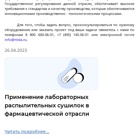
Государственное регулирование данной отрасли, обеспечивает высокие
Циркуляционные
требования к стандартам и качеству производства, которые обеспечиваются
термостаты
инновационными производственно - технологическими процессами.
Для того, чтобы задать вопрос, проконсультироваться по нужному
оборудованию или заказать проект под ваши задачи свяжитесь с нами по
телефонам 8 800 600-06-01, +7 (495) 145-06-01 или электронной почте
Криостаты
info@mida.ru
.
Чиллеры
26.04.2023
Термостаты нагрев охлаждение
Нагревающие термостаты
Криогенные машины
Промышленные чиллеры
Промышленные термостаты нагрев
Промышленные нагревающие термостаты
Система термостатирования группы
Лабораторные криостаты
Лабораторные чиллеры
Лабораторные термостаты нагрев охлаждение
Далее
охлаждение
химических реакторов
Применение лабораторных
Фильтрующие
распылительных сушилок в
промышленные
фармацевтической отрасли
центрифуги
Читать подробнее...
Центрифуга на платформе с верхней